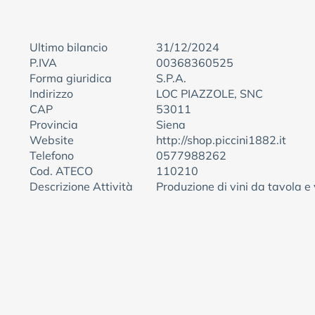
Ultimo bilancio
31/12/2024
P.IVA
00368360525
Forma giuridica
S.P.A.
Indirizzo
LOC PIAZZOLE, SNC
CAP
53011
Provincia
Siena
Website
http://shop.piccini1882.it
Telefono
0577988262
Cod. ATECO
110210
Descrizione Attività
Produzione di vini da tavola e v