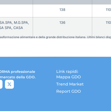
138
11
.SA.SPA, M.G.SPA,
136
11
OSA SPA, CASA
sformazione alimentare e della grande distribuzione italiana. Ultimi bilanci disponi
Link rapidi:
ORMA professionale
Mappa GDO
 mercato della GDO.
Trend Market
Report GDO