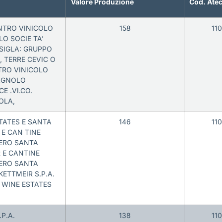
Valore Produzione
Cod. Ate
NTRO VINICOLO
158
11
O SOCIE TA’
SIGLA: GRUPPO
 TERRE CEVIC O
TRO VINICOLO
AGNOLO
E .VI.CO.
OLA,
TATES E SANTA
146
11
 E CAN TINE
VERO SANTA
 E CANTINE
VERO SANTA
ETTMEIR S.P.A.
WINE ESTATES
.P.A.
138
11