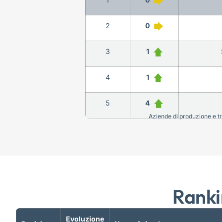
2
0
3
1
4
1
5
4
Aziende di produzione e tra
Ranki
Evoluzione