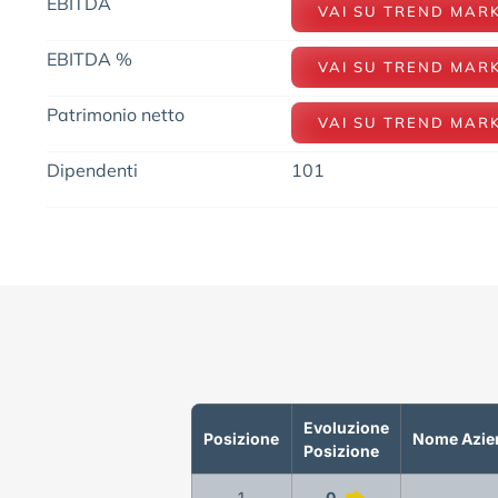
EBITDA
VAI SU TREND MAR
EBITDA %
VAI SU TREND MAR
Patrimonio netto
VAI SU TREND MAR
Dipendenti
101
Evoluzione
Posizione
Nome Azie
Posizione
1
0