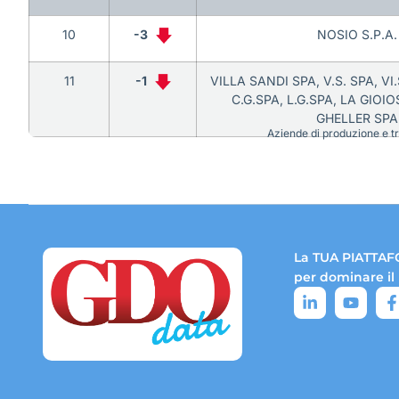
10
-3
NOSIO S.P.A.
11
-1
VILLA SANDI SPA, V.S. SPA, VI
C.G.SPA, L.G.SPA, LA GIOI
GHELLER SPA
Aziende di produzione e tra
La TUA PIATTAF
per dominare il