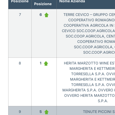
Posizione
Nome Azienda
Posizione
7
6
TERRE CEVICO – GRUPPO CE
COOPERATIVO ROMAGNOL
COOPERATIVA AGRICOLA IN 
CEVICO SOC.COOP.AGRICOLA,
SOC.COOP.AGRICOLA, CEN
COOPERATIVO ROM
SOC.COOP.AGRICOLA, C
SOC.COOP.AGRIC
8
1
HERITA MARZOTTO WINE ES
MARGHERITA E KETTMEIR
TORRESELLA S.P.A. OV
MARGHERITA E KETTMEIR
TORRESELLA S.P.A. OV
MARGHERITA S.P.A. OVVERO K
OVVERO HERITA MARZOTTO 
S.P.A.
9
5
TENUTE PICCINI S