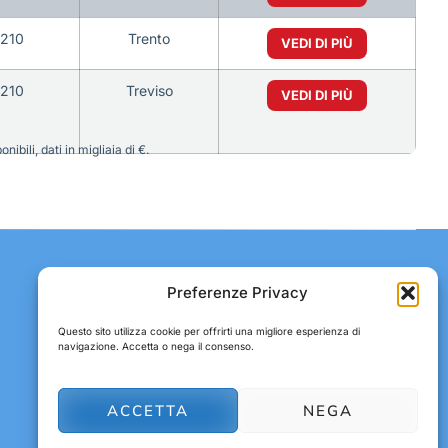
0210
Trento
VEDI DI PIÙ
0210
Treviso
VEDI DI PIÙ
bili, dati in migliaia di €.
Contatti:
Preferenze Privacy
Tel: +39 051 082 8798
Questo sito utilizza cookie per offrirti una migliore esperienza di
E-mail:
abbonamenti@gdodata.it
navigazione. Accetta o nega il consenso.
ACCETTA
NEGA