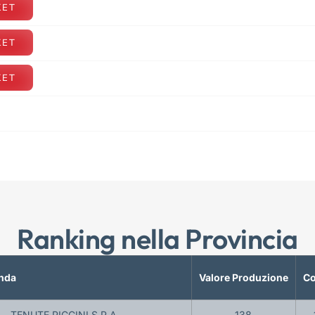
KET
KET
KET
Ranking nella Provincia
nda
Valore Produzione
Co
TENUTE PICCINI S.P.A.
138