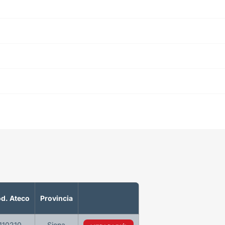
d. Ateco
Provincia
110210
Siena