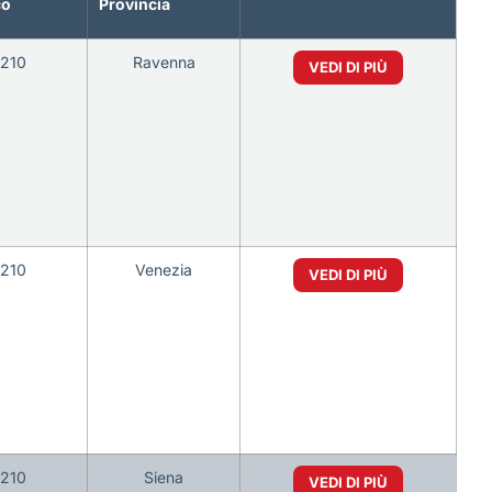
co
Provincia
0210
Ravenna
VEDI DI PIÙ
0210
Venezia
VEDI DI PIÙ
0210
Siena
VEDI DI PIÙ