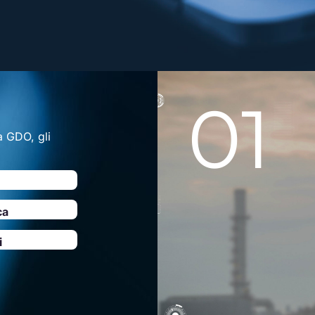
01
la GDO, gli
ca
i