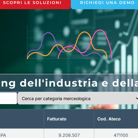
SCOPRI LE SOLUZIONI
RICHIEDI UNA DEMO
ng dell'industria e del
Fatturato
Cod. Ateco
SPA
9.208.507
471100