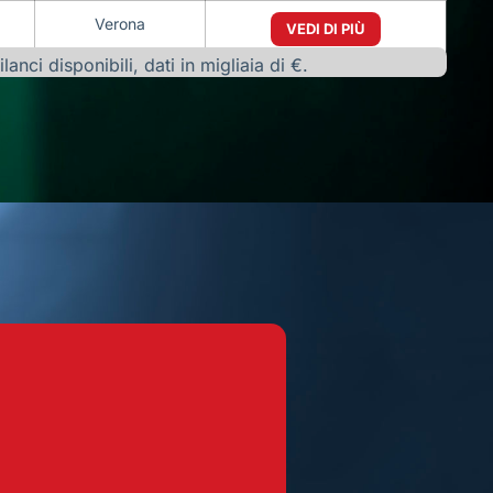
Verona
VEDI DI PIÙ
nci disponibili, dati in migliaia di €.