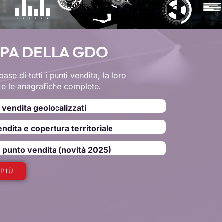
PA DELLA GDO
base di tutti i punti vendita, la loro
 e le anagrafiche complete.
 vendita geolocalizzati
vendita e copertura territoriale
r punto vendita (novità 2025)
 PIÙ