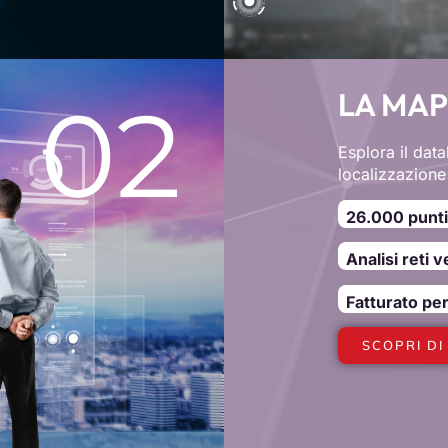
LA MAP
02
Esplora il data
localizzazione
26.000 punti
Analisi reti 
Fatturato pe
SCOPRI DI