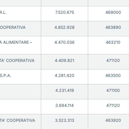
R.L.
7.520.675
469000
COOPERATIVA
4.852.928
463890
NA ALIMENTARE –
4.470.036
463210
TA’ COOPERATIVA
4.409.821
471120
S.P.A.
4.281.420
463500
4.231.419
471100
3.694.114
471120
TA’ COOPERATIVA
3.523.313
463920