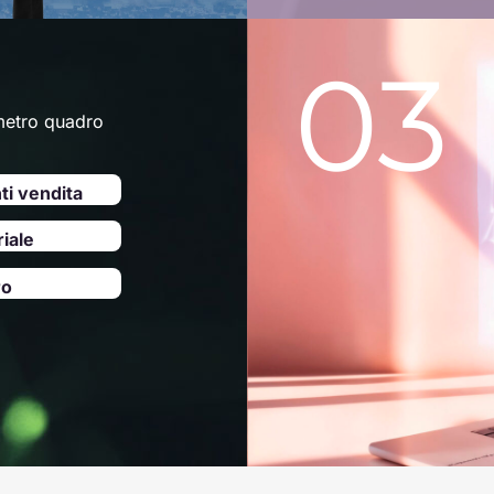
03
 metro quadro
ti vendita
riale
ro