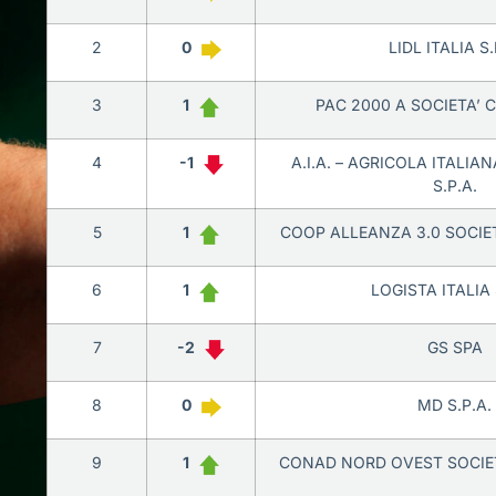
2
0
LIDL ITALIA S.
3
1
PAC 2000 A SOCIETA’ 
4
-1
A.I.A. – AGRICOLA ITALIA
S.P.A.
5
1
COOP ALLEANZA 3.0 SOCIE
6
1
LOGISTA ITALIA 
7
-2
GS SPA
8
0
MD S.P.A.
9
1
CONAD NORD OVEST SOCIE