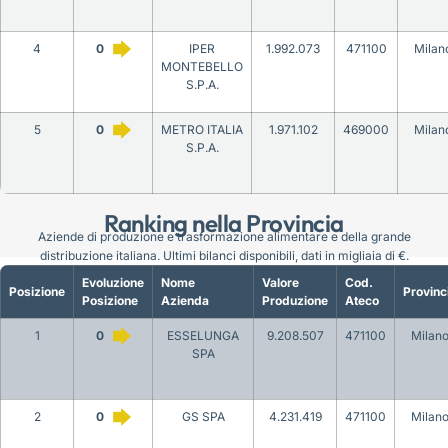
4
0
IPER
1.992.073
471100
Milan
MONTEBELLO
S.P.A.
5
0
METRO ITALIA
1.971.102
469000
Milan
S.P.A.
Ranking nella Provincia
Aziende di produzione e trasformazione alimentare e della grande
distribuzione italiana. Ultimi bilanci disponibili, dati in migliaia di €.
Evoluzione
Nome
Valore
Cod.
Posizione
Provinc
Posizione
Azienda
Produzione
Ateco
1
0
ESSELUNGA
9.208.507
471100
Milan
SPA
2
0
GS SPA
4.231.419
471100
Milan