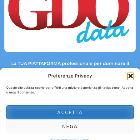
La TUA PIATTAFORMA professionale per dominare il
mercato della GDO.
Preferenze Privacy
Questo sito utilizza cookie per offrirti una migliore esperienza di navigazione. Accetta
o nega il consenso.
Link rapidi:
Contatti:
Tel: +39 051 082 8798
Mappa GDO
Trend Market
E-mail:
ACCETTA
abbonamenti@gdodata.it
Report GDO
NEGA
Privacy Policy
Cookie Policy