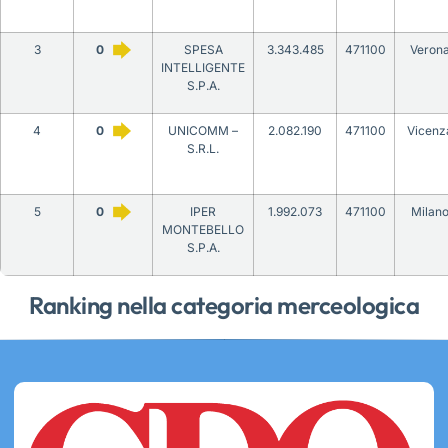
3
0
SPESA
3.343.485
471100
Veron
INTELLIGENTE
S.P.A.
4
0
UNICOMM –
2.082.190
471100
Vicenz
S.R.L.
5
0
IPER
1.992.073
471100
Milan
MONTEBELLO
S.P.A.
Ranking nella categoria merceologica