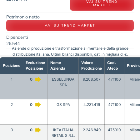
VAI SU TREND
MARKET
Patrimonio netto
VAI SU TREND MARKET
Dipendenti
26.544
Aziende di produzione e trasformazione alimentare e della grande
distribuzione italiana. Ultimi bilanci disponibili, dati in migliaia di €.
Evoluzione
Nome
Valore
Cod.
Posizione
Provinc
Posizione
Azienda
Produzione
Ateco
1
0
ESSELUNGA
9.208.507
471100
Milan
SPA
2
0
GS SPA
4.231.419
471100
Milan
3
0
IKEA ITALIA
2.246.849
475910
Milan
RETAIL S.R.L.