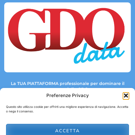
La TUA PIATTAFORMA professionale per dominare il
mercato della GDO.
Preferenze Privacy
Questo sito utilizza cookie per offrirti una migliore esperienza di navigazione. Accetta
o nega il consenso.
Link rapidi:
Contatti:
Tel: +39 051 082 8798
Mappa GDO
Trend Market
E-mail:
ACCETTA
abbonamenti@gdodata.it
Report GDO