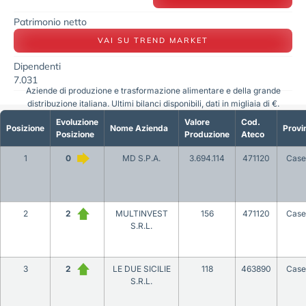
Patrimonio netto
VAI SU TREND MARKET
Dipendenti
7.031
Aziende di produzione e trasformazione alimentare e della grande
distribuzione italiana. Ultimi bilanci disponibili, dati in migliaia di €.
Evoluzione
Valore
Cod.
Posizione
Nome Azienda
Provi
Posizione
Produzione
Ateco
1
0
MD S.P.A.
3.694.114
471120
Case
2
2
MULTINVEST
156
471120
Case
S.R.L.
3
2
LE DUE SICILIE
118
463890
Case
S.R.L.