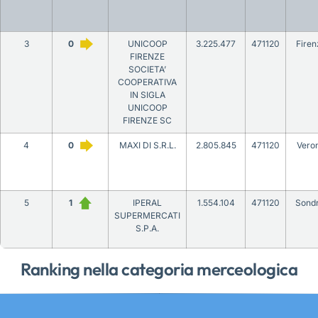
3
0
UNICOOP
3.225.477
471120
Firen
FIRENZE
SOCIETA’
COOPERATIVA
IN SIGLA
UNICOOP
FIRENZE SC
4
0
MAXI DI S.R.L.
2.805.845
471120
Vero
5
1
IPERAL
1.554.104
471120
Sondr
SUPERMERCATI
S.P.A.
Ranking nella categoria merceologica