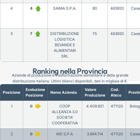
4
4
SAIMA S.P.A.
80
463920
Case
5
7
DISTRIBUZIONE
75
463920
Case
LOGISTICA
BEVANDE E
ALIMENTARI
SRL
Ranking nella Provincia
Aziende di produzione e trasformazione alimentare e della grande
distribuzione italiana. Ultimi bilanci disponibili, dati in migliaia di €.
Evoluzione
Valore
Cod.
Posizione
Nome Azienda
Provin
Posizione
Produzione
Ateco
1
0
COOP
4.409.821
471120
Bolog
ALLEANZA 3.0
SOCIETA’
COOPERATIVA
2
0
MD S.P.A.
3.694.114
471120
Caser