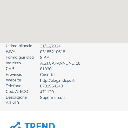
Ultimo bilancio
31/12/2024
P.IVA
03185210618
Forma giuridica
S.P.A.
Indirizzo
A.S.I.CAPANNONE, 18
CAP
81030
Provincia
Caserta
Website
http://blog.mdspa.it
Telefono
0781964248
Cod. ATECO
471120
Descrizione
Supermercati
Attività