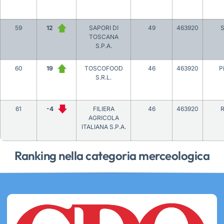
59
12
SAPORI DI
49
463920
S
TOSCANA
S.P.A.
60
19
TOSCOFOOD
46
463920
P
S.R.L.
61
-4
FILIERA
46
463920
AGRICOLA
ITALIANA S.P.A.
Ranking nella categoria merceologica