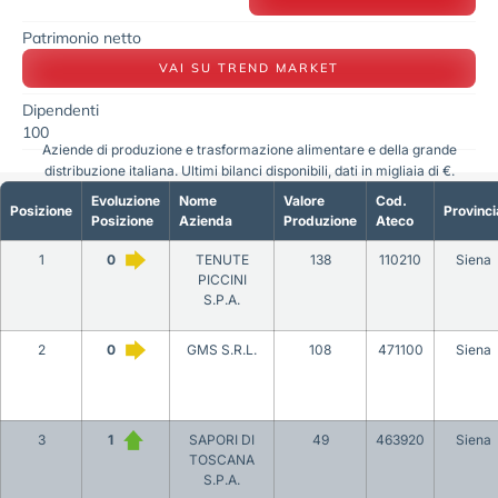
Patrimonio netto
VAI SU TREND MARKET
Dipendenti
100
Aziende di produzione e trasformazione alimentare e della grande
distribuzione italiana. Ultimi bilanci disponibili, dati in migliaia di €.
Evoluzione
Nome
Valore
Cod.
Posizione
Provinci
Posizione
Azienda
Produzione
Ateco
1
0
TENUTE
138
110210
Siena
PICCINI
S.P.A.
2
0
GMS S.R.L.
108
471100
Siena
3
1
SAPORI DI
49
463920
Siena
TOSCANA
S.P.A.