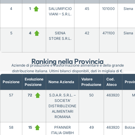
4
1
SALUMIFICIO
45
101000
Siena
VIANI – S.R.L.
5
4
SIENA
42
471100
Siena
STORE S.R.L.
Ranking nella Provincia
Aziende di produzione e trasformazione alimentare e della grande
distribuzione italiana. Ultimi bilanci disponibili, dati in migliaia di €.
Evoluzione
Valore
Cod.
Posizione
Nome Azienda
Provi
Posizione
Produzione
Ateco
57
72
S.D.A.R. S.R.L. –
50
463920
M
SOCIETA’
DISTRIBUZIONE
ALIMENTARI
ROMANA
58
15
PFANNER
49
463920
Bolza
ITALIA GMBH