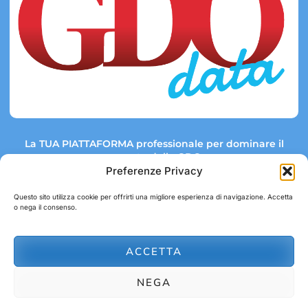
La TUA PIATTAFORMA professionale per dominare il
mercato della GDO.
Preferenze Privacy
Questo sito utilizza cookie per offrirti una migliore esperienza di navigazione. Accetta
o nega il consenso.
Link rapidi:
Contatti:
Tel: +39 051 082 8798
Mappa GDO
Trend Market
E-mail:
ACCETTA
abbonamenti@gdodata.it
Report GDO
NEGA
Privacy Policy
Cookie Policy