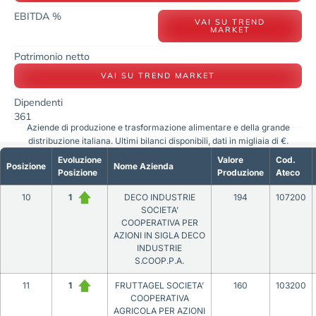
EBITDA %
VAI SU TREND
MARKET
Patrimonio netto
VAI SU TREND MARKET
Dipendenti
361
Aziende di produzione e trasformazione alimentare e della grande
distribuzione italiana. Ultimi bilanci disponibili, dati in migliaia di €.
Evoluzione
Valore
Cod.
Posizione
Nome Azienda
Posizione
Produzione
Ateco
10
1
DECO INDUSTRIE
194
107200
SOCIETA’
COOPERATIVA PER
AZIONI IN SIGLA DECO
INDUSTRIE
S.COOP.P.A.
11
1
FRUTTAGEL SOCIETA’
160
103200
COOPERATIVA
AGRICOLA PER AZIONI