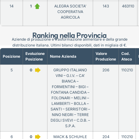
14
1
ALEGRA SOCIETA’
143
463110
COOPERATIVA
AGRICOLA
Ranking nella Provincia
Aziende di produzione e trasformazione alimentare e della grande
distribuzione italiana. Ultimi bilanci disponibili, dati in migliaia di €.
Evoluzione
Valore
Cod.
Posizione
Nome Azienda
Posizione
Produzione
Ateco
5
0
GRUPPO ITALIANO
206
110210
VINI – G.I.V. – CA’
BIANCA –
FORMENTINI – BIGI –
FONTANA CANDIDA –
FOLONARI – MELINI –
LAMBERTI – BOLLA –
SANTI – SERRISTORI –
NINO NEGRI – TERRE
DEGLI SVEVI – C.D.B. –
S.P.A.
6
0
MACK & SCHUHLE
204
110210