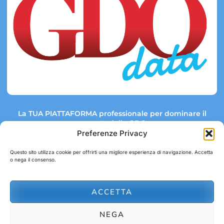
La TUA PIATTAFORMA professionale per dominare il
mercato della GDO.
Preferenze Privacy
Questo sito utilizza cookie per offrirti una migliore esperienza di navigazione. Accetta
o nega il consenso.
Link rapidi:
Contatti:
Tel: +39 051 082 8798
Mappa GDO
Trend Market
E-mail:
ACCETTA
abbonamenti@gdodata.it
Report GDO
NEGA