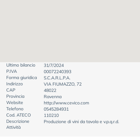
Ultimo bilancio
31/7/2024
P.IVA
00072240393
Forma giuridica
S.C.A.R.L.P.A.
Indirizzo
VIA FIUMAZZO, 72
CAP
48022
Provincia
Ravenna
Website
http://www.cevico.com
Telefono
0545284931
Cod. ATECO
110210
Descrizione
Produzione di vini da tavola e v.p.q.r.d.
Attività