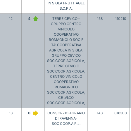
IN SIGLA FRUTT AGEL
S.C.P.A.
12
4
TERRE CEVICO –
158
110210
GRUPPO CENTRO
VINICOLO
COOPERATIVO
ROMAGNOLO SOCIE
TA’ COOPERATIVA
AGRICOLA IN SIGLA:
GRUPPO CEVICO
SOC.COOP.AGRICOLA,
TERRE CEVIC O
SOC.COOP.AGRICOLA,
CENTRO VINICOLO
COOPERATIVO
ROMAGNOLO
SOC.COOP.AGRICOLA,
CE .VI.CO.
SOC.COOP.AGRICOLA,
13
0
CONSORZIO AGRARIO
143
016300
DI RAVENNA-
SOC.COOP.A R.L.