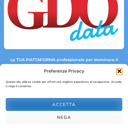
La TUA PIATTAFORMA professionale per dominare il
mercato della GDO.
Preferenze Privacy
Questo sito utilizza cookie per offrirti una migliore esperienza di navigazione. Accetta
o nega il consenso.
Link rapidi:
Contatti:
Tel: +39 051 082 8798
Mappa GDO
Trend Market
E-mail:
ACCETTA
abbonamenti@gdodata.it
Report GDO
NEGA
Privacy Policy
Cookie Policy