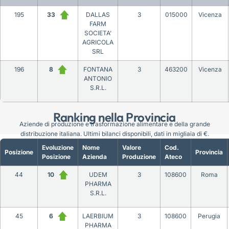
195
33
DALLAS
3
015000
Vicenza
FARM
SOCIETA’
AGRICOLA
SRL
196
8
FONTANA
3
463200
Vicenza
ANTONIO
S.R.L.
Ranking nella Provincia
Aziende di produzione e trasformazione alimentare e della grande
distribuzione italiana. Ultimi bilanci disponibili, dati in migliaia di €.
Evoluzione
Nome
Valore
Cod.
Posizione
Provincia
Posizione
Azienda
Produzione
Ateco
44
10
UDEM
3
108600
Roma
PHARMA
S.R.L.
45
6
LAERBIUM
3
108600
Perugia
PHARMA