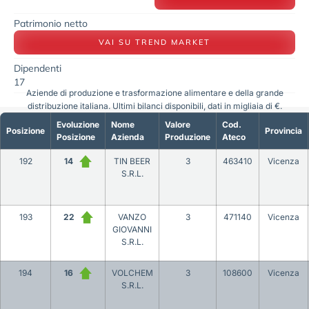
Patrimonio netto
VAI SU TREND MARKET
Dipendenti
17
Aziende di produzione e trasformazione alimentare e della grande
distribuzione italiana. Ultimi bilanci disponibili, dati in migliaia di €.
Evoluzione
Nome
Valore
Cod.
Posizione
Provincia
Posizione
Azienda
Produzione
Ateco
192
14
TIN BEER
3
463410
Vicenza
S.R.L.
193
22
VANZO
3
471140
Vicenza
GIOVANNI
S.R.L.
194
16
VOLCHEM
3
108600
Vicenza
S.R.L.