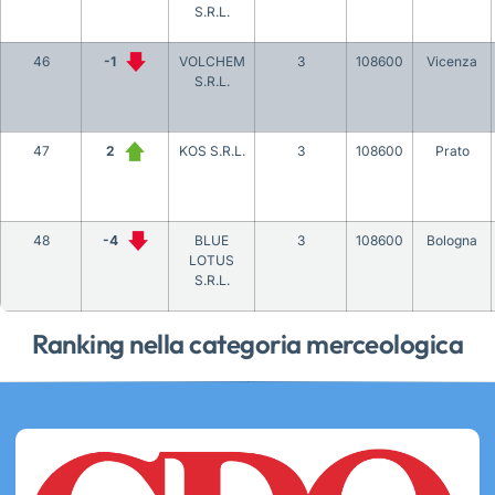
S.R.L.
46
-1
VOLCHEM
3
108600
Vicenza
S.R.L.
47
2
KOS S.R.L.
3
108600
Prato
48
-4
BLUE
3
108600
Bologna
LOTUS
S.R.L.
Ranking nella categoria merceologica