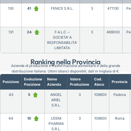
130
41
FENICE S.R.L.
3
471130
Pe
131
24
F.A.L.C. –
3
469000
Pe
SOCIETA’ A
RESPONSABILITA’
LIMITATA
Ranking nella Provincia
Aziende di produzione e trasformazione alimentare e della grande
distribuzione italiana. Ultimi bilanci disponibili, dati in migliaia di €.
Evoluzione
Nome
Valore
Cod.
Posizione
Provincia
Posizione
Azienda
Produzione
Ateco
43
5
ANGEL
3
108600
Padova
ARIEL
S.R.L.
44
10
UDEM
3
108600
Roma
PHARMA
S.R.L.