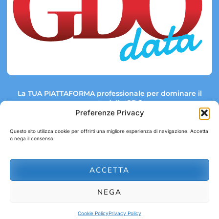
La TUA PIATTAFORMA professionale per dominare il
mercato della GDO.
Preferenze Privacy
Questo sito utilizza cookie per offrirti una migliore esperienza di navigazione. Accetta
o nega il consenso.
Link rapidi:
Contatti:
Tel: +39 051 082 8798
Mappa GDO
Trend Market
E-mail:
ACCETTA
abbonamenti@gdodata.it
Report GDO
NEGA
Privacy Policy
Cookie Policy
Cookie Policy
Privacy Policy
© 2026 GDOData.it - PR Italia Edizioni srl - P.Iva: 03044390353