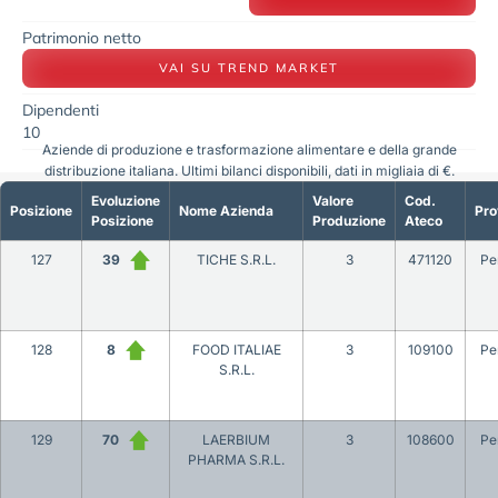
Patrimonio netto
VAI SU TREND MARKET
Dipendenti
10
Aziende di produzione e trasformazione alimentare e della grande
distribuzione italiana. Ultimi bilanci disponibili, dati in migliaia di €.
Evoluzione
Valore
Cod.
Posizione
Nome Azienda
Pro
Posizione
Produzione
Ateco
127
39
TICHE S.R.L.
3
471120
Pe
128
8
FOOD ITALIAE
3
109100
Pe
S.R.L.
129
70
LAERBIUM
3
108600
Pe
PHARMA S.R.L.