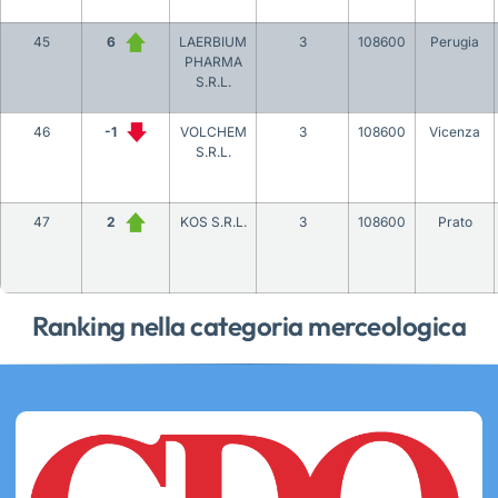
45
6
LAERBIUM
3
108600
Perugia
PHARMA
S.R.L.
46
-1
VOLCHEM
3
108600
Vicenza
S.R.L.
47
2
KOS S.R.L.
3
108600
Prato
Ranking nella categoria merceologica