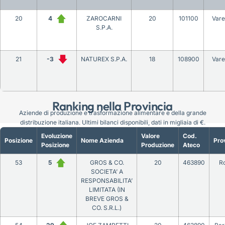
20
4
ZAROCARNI
20
101100
Vare
S.P.A.
21
-3
NATUREX S.P.A.
18
108900
Vare
Ranking nella Provincia
Aziende di produzione e trasformazione alimentare e della grande
distribuzione italiana. Ultimi bilanci disponibili, dati in migliaia di €.
Evoluzione
Valore
Cod.
Posizione
Nome Azienda
Pro
Posizione
Produzione
Ateco
53
5
GROS & CO.
20
463890
R
SOCIETA’ A
RESPONSABILITA’
LIMITATA (IN
BREVE GROS &
CO. S.R.L.)