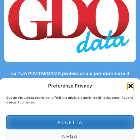
La TUA PIATTAFORMA professionale per dominare il
mercato della GDO.
Preferenze Privacy
Questo sito utilizza cookie per offrirti una migliore esperienza di navigazione. Accetta
o nega il consenso.
Link rapidi:
Contatti:
Tel: +39 051 082 8798
Mappa GDO
Trend Market
E-mail:
ACCETTA
abbonamenti@gdodata.it
Report GDO
NEGA