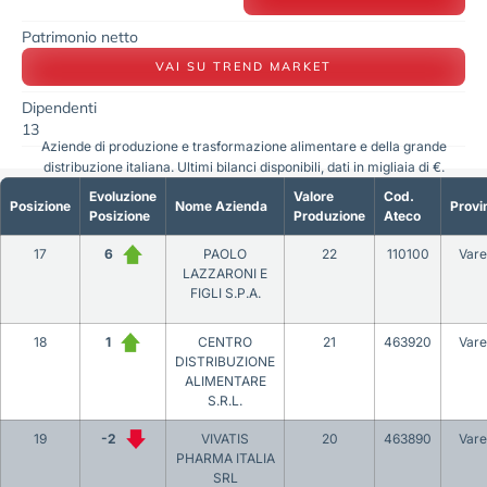
Patrimonio netto
VAI SU TREND MARKET
Dipendenti
13
Aziende di produzione e trasformazione alimentare e della grande
distribuzione italiana. Ultimi bilanci disponibili, dati in migliaia di €.
Evoluzione
Valore
Cod.
Posizione
Nome Azienda
Provi
Posizione
Produzione
Ateco
17
6
PAOLO
22
110100
Vare
LAZZARONI E
FIGLI S.P.A.
18
1
CENTRO
21
463920
Vare
DISTRIBUZIONE
ALIMENTARE
S.R.L.
19
-2
VIVATIS
20
463890
Vare
PHARMA ITALIA
SRL