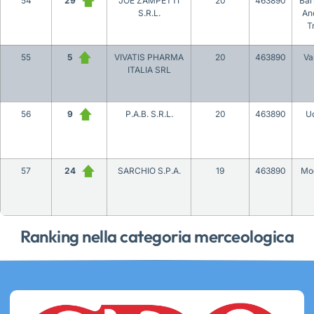
54
29
JOE ZAMPETTI
20
463890
Bar
S.R.L.
An
T
55
5
VIVATIS PHARMA
20
463890
Va
ITALIA SRL
56
9
P.A.B. S.R.L.
20
463890
U
57
24
SARCHIO S.P.A.
19
463890
Mo
Ranking nella categoria merceologica