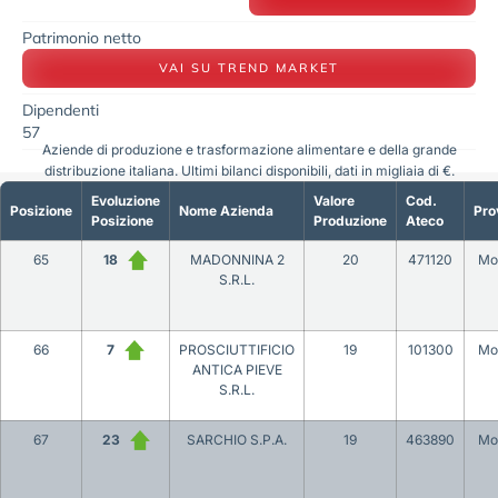
Patrimonio netto
VAI SU TREND MARKET
Dipendenti
57
Aziende di produzione e trasformazione alimentare e della grande
distribuzione italiana. Ultimi bilanci disponibili, dati in migliaia di €.
Evoluzione
Valore
Cod.
Posizione
Nome Azienda
Pro
Posizione
Produzione
Ateco
65
18
MADONNINA 2
20
471120
Mo
S.R.L.
66
7
PROSCIUTTIFICIO
19
101300
Mo
ANTICA PIEVE
S.R.L.
67
23
SARCHIO S.P.A.
19
463890
Mo