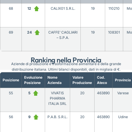
68
12
CALIX01 S.R.L.
19
110210
Mo
69
24
CAFFE’ CAGLIARI
19
108301
Mo
– S.P.A.
Ranking nella Provincia
Aziende di produzione e trasformazione alimentare e della grande
distribuzione italiana. Ultimi bilanci disponibili, dati in migliaia di €.
Evoluzione
Nome
Valore
Cod.
Posizione
Provincia
Posizione
Azienda
Produzione
Ateco
55
5
VIVATIS
20
463890
Varese
PHARMA
ITALIA SRL
56
9
P.A.B. S.R.L.
20
463890
Udine