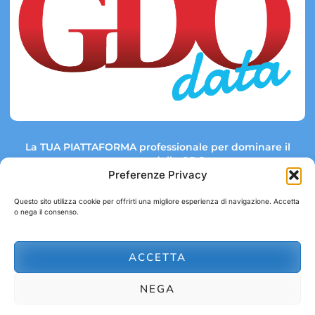
La TUA PIATTAFORMA professionale per dominare il
mercato della GDO.
Preferenze Privacy
Questo sito utilizza cookie per offrirti una migliore esperienza di navigazione. Accetta
o nega il consenso.
Link rapidi:
Contatti:
Tel: +39 051 082 8798
Mappa GDO
Trend Market
E-mail:
ACCETTA
abbonamenti@gdodata.it
Report GDO
NEGA
Privacy Policy
Cookie Policy