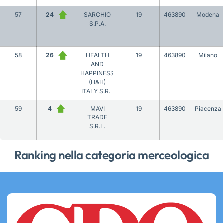
57
24
SARCHIO
19
463890
Modena
S.P.A.
58
26
HEALTH
19
463890
Milano
AND
HAPPINESS
(H&H)
ITALY S.R.L
59
4
MAVI
19
463890
Piacenza
TRADE
S.R.L.
Ranking nella categoria merceologica