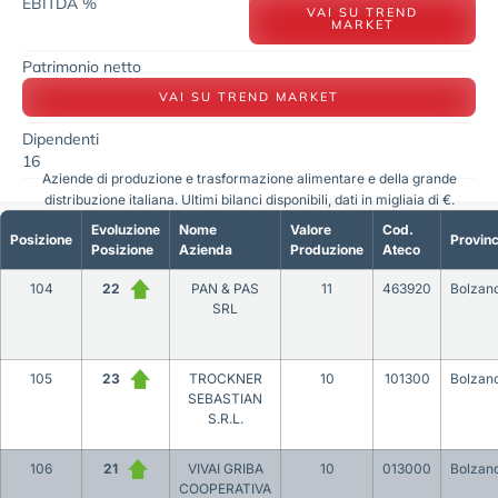
EBITDA %
VAI SU TREND
MARKET
Patrimonio netto
VAI SU TREND MARKET
Dipendenti
16
Aziende di produzione e trasformazione alimentare e della grande
distribuzione italiana. Ultimi bilanci disponibili, dati in migliaia di €.
Evoluzione
Nome
Valore
Cod.
Posizione
Provinc
Posizione
Azienda
Produzione
Ateco
104
22
PAN & PAS
11
463920
Bolzan
SRL
105
23
TROCKNER
10
101300
Bolzan
SEBASTIAN
S.R.L.
106
21
VIVAI GRIBA
10
013000
Bolzan
COOPERATIVA