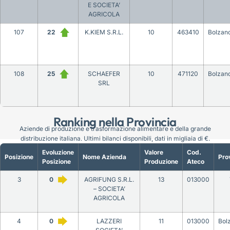
E SOCIETA’
AGRICOLA
107
22
K.KIEM S.R.L.
10
463410
Bolzan
108
25
SCHAEFER
10
471120
Bolzan
SRL
Ranking nella Provincia
Aziende di produzione e trasformazione alimentare e della grande
distribuzione italiana. Ultimi bilanci disponibili, dati in migliaia di €.
Evoluzione
Valore
Cod.
Posizione
Nome Azienda
Pro
Posizione
Produzione
Ateco
3
0
AGRIFUNG S.R.L.
13
013000
– SOCIETA’
AGRICOLA
4
0
LAZZERI
11
013000
Bol