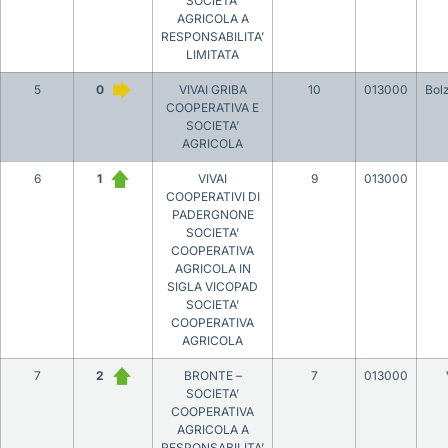
SOCIETA’
AGRICOLA A
RESPONSABILITA’
LIMITATA
5
0
VIVAI GRIBA
10
013000
Bol
COOPERATIVA E
SOCIETA’
AGRICOLA
6
1
VIVAI
9
013000
COOPERATIVI DI
PADERGNONE
SOCIETA’
COOPERATIVA
AGRICOLA IN
SIGLA VICOPAD
SOCIETA’
COOPERATIVA
AGRICOLA
7
2
BRONTE –
7
013000
SOCIETA’
COOPERATIVA
AGRICOLA A
RESPONSABILITA’