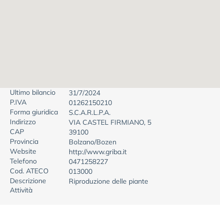
Ultimo bilancio
31/7/2024
P.IVA
01262150210
Forma giuridica
S.C.A.R.L.P.A.
Indirizzo
VIA CASTEL FIRMIANO, 5
CAP
39100
Provincia
Bolzano/Bozen
Website
http://www.griba.it
Telefono
0471258227
Cod. ATECO
013000
Descrizione
Riproduzione delle piante
Attività