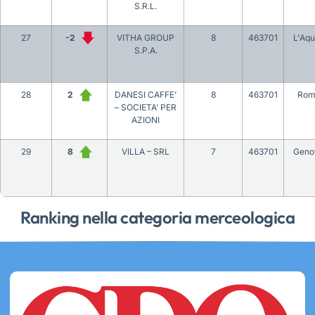
S.R.L.
27
-2
VITHA GROUP
8
463701
L'Aqu
S.P.A.
28
2
DANESI CAFFE’
8
463701
Rom
– SOCIETA’ PER
AZIONI
29
8
VILLA – SRL
7
463701
Geno
Ranking nella categoria merceologica