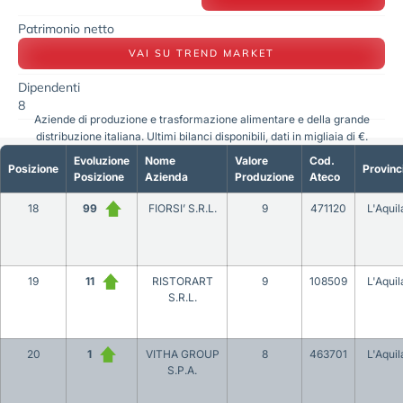
Patrimonio netto
VAI SU TREND MARKET
Dipendenti
8
Aziende di produzione e trasformazione alimentare e della grande
distribuzione italiana. Ultimi bilanci disponibili, dati in migliaia di €.
Evoluzione
Nome
Valore
Cod.
Posizione
Provinc
Posizione
Azienda
Produzione
Ateco
18
99
FIORSI’ S.R.L.
9
471120
L'Aquil
19
11
RISTORART
9
108509
L'Aquil
S.R.L.
20
1
VITHA GROUP
8
463701
L'Aquil
S.P.A.