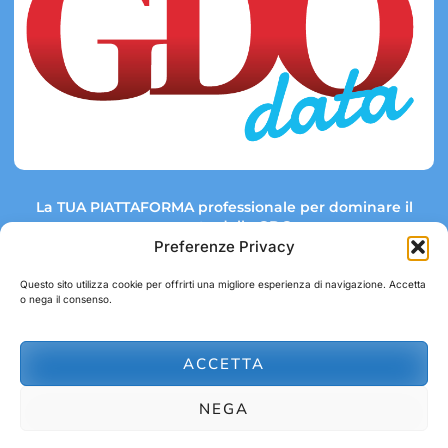
La TUA PIATTAFORMA professionale per dominare il
mercato della GDO.
Preferenze Privacy
Questo sito utilizza cookie per offrirti una migliore esperienza di navigazione. Accetta
o nega il consenso.
Link rapidi:
Contatti:
Tel: +39 051 082 8798
Mappa GDO
Trend Market
E-mail:
ACCETTA
abbonamenti@gdodata.it
Report GDO
NEGA
Privacy Policy
Cookie Policy