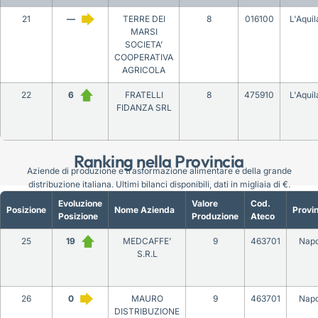
21
—
TERRE DEI
8
016100
L'Aquil
MARSI
SOCIETA’
COOPERATIVA
AGRICOLA
22
6
FRATELLI
8
475910
L'Aquil
FIDANZA SRL
Ranking nella Provincia
Aziende di produzione e trasformazione alimentare e della grande
distribuzione italiana. Ultimi bilanci disponibili, dati in migliaia di €.
Evoluzione
Valore
Cod.
Posizione
Nome Azienda
Provin
Posizione
Produzione
Ateco
25
19
MEDCAFFE’
9
463701
Napo
S.R.L
26
0
MAURO
9
463701
Napo
DISTRIBUZIONE