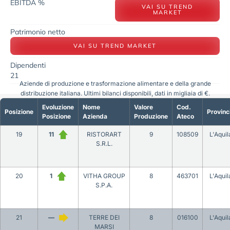
EBITDA %
VAI SU TREND
MARKET
Patrimonio netto
VAI SU TREND MARKET
Dipendenti
21
Aziende di produzione e trasformazione alimentare e della grande
distribuzione italiana. Ultimi bilanci disponibili, dati in migliaia di €.
Evoluzione
Nome
Valore
Cod.
Posizione
Provinc
Posizione
Azienda
Produzione
Ateco
19
11
RISTORART
9
108509
L'Aquil
S.R.L.
20
1
VITHA GROUP
8
463701
L'Aquil
S.P.A.
21
—
TERRE DEI
8
016100
L'Aquil
MARSI