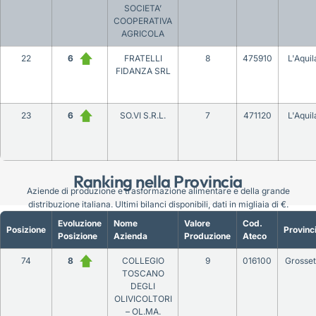
SOCIETA’
COOPERATIVA
AGRICOLA
22
6
FRATELLI
8
475910
L'Aquil
FIDANZA SRL
23
6
SO.VI S.R.L.
7
471120
L'Aquil
Ranking nella Provincia
Aziende di produzione e trasformazione alimentare e della grande
distribuzione italiana. Ultimi bilanci disponibili, dati in migliaia di €.
Evoluzione
Nome
Valore
Cod.
Posizione
Provinc
Posizione
Azienda
Produzione
Ateco
74
8
COLLEGIO
9
016100
Grosse
TOSCANO
DEGLI
OLIVICOLTORI
– OL.MA.