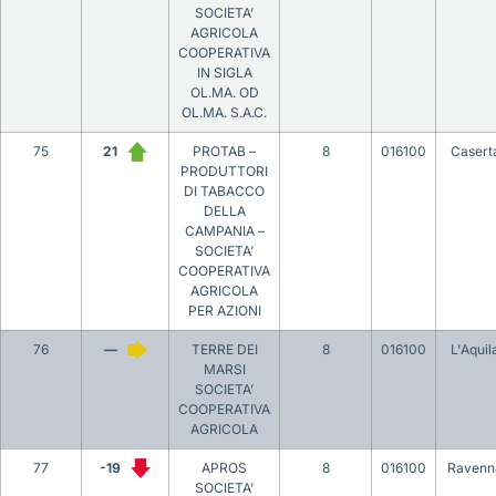
SOCIETA’
AGRICOLA
COOPERATIVA
IN SIGLA
OL.MA. OD
OL.MA. S.A.C.
75
21
PROTAB –
8
016100
Casert
PRODUTTORI
DI TABACCO
DELLA
CAMPANIA –
SOCIETA’
COOPERATIVA
AGRICOLA
PER AZIONI
76
—
TERRE DEI
8
016100
L'Aquil
MARSI
SOCIETA’
COOPERATIVA
AGRICOLA
77
-19
APROS
8
016100
Ravenn
SOCIETA’