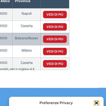
 Ateco
Provincia
9000
Napoli
VEDI DI PIÙ
9000
Caserta
VEDI DI PIÙ
9000
Bolzano/Bozen
VEDI DI PIÙ
9000
Milano
VEDI DI PIÙ
9000
Caserta
VEDI DI PIÙ
bili, dati in migliaia di €.
Contatti:
Preferenze Privacy