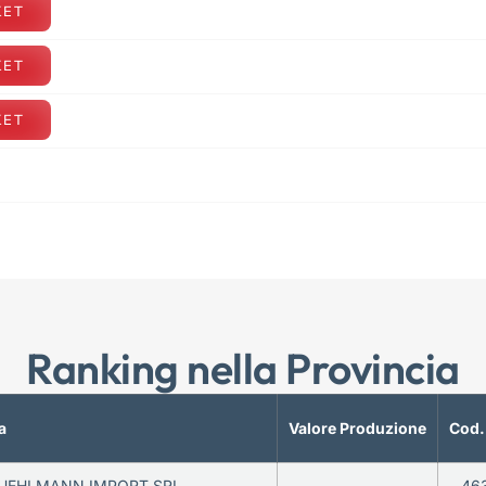
KET
KET
KET
Ranking nella Provincia
a
Valore Produzione
Cod.
UEHLMANN IMPORT SRL
—
46