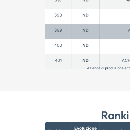
398
ND
399
ND
V
400
ND
401
ND
ACH
Aziende di produzione e tra
Ranki
Evoluzione