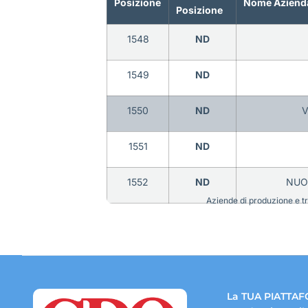
Posizione
Nome Aziend
Posizione
1548
ND
1549
ND
1550
ND
V
1551
ND
1552
ND
NUOV
Aziende di produzione e tra
La TUA PIATTAF