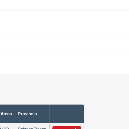
 Ateco
Provincia
3400
Bolzano/Bozen