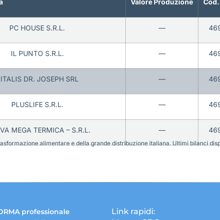
a
Valore Produzione
Cod.
PC HOUSE S.R.L.
—
46
IL PUNTO S.R.L.
—
46
ITALIS DR. JOSEPH SRL
—
46
PLUSLIFE S.R.L.
—
46
A MEGA TERMICA – S.R.L.
—
46
sformazione alimentare e della grande distribuzione italiana. Ultimi bilanci disponi
Link rapidi:
ORMA professionale