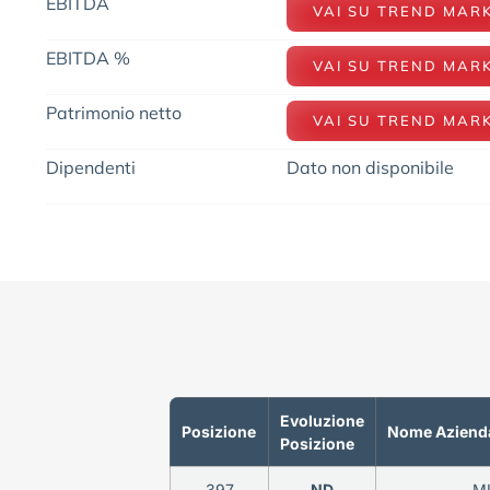
EBITDA
VAI SU TREND MAR
EBITDA %
VAI SU TREND MAR
Patrimonio netto
VAI SU TREND MAR
Dipendenti
Dato non disponibile
Evoluzione
Posizione
Nome Aziend
Posizione
397
ND
M