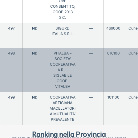
OVE
CONSENTITO,
COOP 2013
S.C.
497
ND
SIGURD
—
469000
Cune
ITALIA S.R.L.
498
ND
VITALBA –
—
016100
Cune
SOCIETA’
COOPERATIVA
A R.L.
SIGLABILE
COOP.
VITALBA
499
ND
COOPERATIVA
—
101100
Cune
ARTIGIANA
MACELLATORI
A MUTUALITA’
PREVALENTE
Ranking nella Provincia