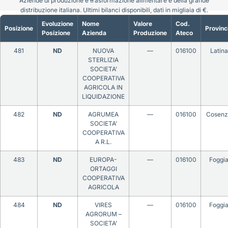
Aziende di produzione e trasformazione alimentare e della grande
distribuzione italiana. Ultimi bilanci disponibili, dati in migliaia di €.
Evoluzione
Nome
Valore
Cod.
Posizione
Provinc
Posizione
Azienda
Produzione
Ateco
481
ND
NUOVA
—
016100
Latina
STERLIZIA
SOCIETA’
COOPERATIVA
AGRICOLA IN
LIQUIDAZIONE
482
ND
AGRUMEA
—
016100
Cosenz
SOCIETA’
COOPERATIVA
A R.L.
483
ND
EUROPA-
—
016100
Foggi
ORTAGGI
COOPERATIVA
AGRICOLA
484
ND
VIRES
—
016100
Foggi
AGRORUM –
SOCIETA’