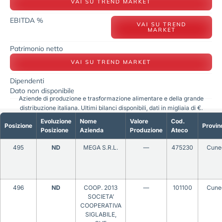
VAI SU TREND MARKET
EBITDA %
VAI SU TREND
MARKET
Patrimonio netto
VAI SU TREND MARKET
Dipendenti
Dato non disponibile
Aziende di produzione e trasformazione alimentare e della grande
distribuzione italiana. Ultimi bilanci disponibili, dati in migliaia di €.
Evoluzione
Nome
Valore
Cod.
Posizione
Provin
Posizione
Azienda
Produzione
Ateco
495
ND
MEGA S.R.L.
—
475230
Cune
496
ND
COOP. 2013
—
101100
Cune
SOCIETA’
COOPERATIVA
SIGLABILE,