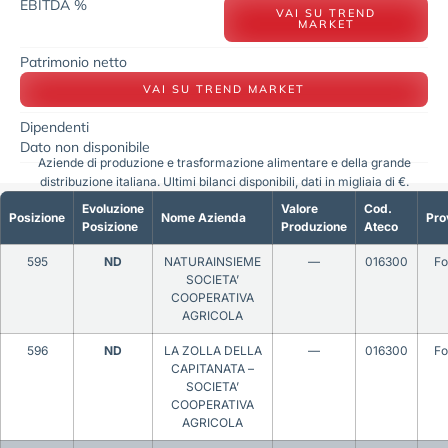
EBITDA %
VAI SU TREND
MARKET
Patrimonio netto
VAI SU TREND MARKET
Dipendenti
Dato non disponibile
Aziende di produzione e trasformazione alimentare e della grande
distribuzione italiana. Ultimi bilanci disponibili, dati in migliaia di €.
Evoluzione
Valore
Cod.
Posizione
Nome Azienda
Pro
Posizione
Produzione
Ateco
595
ND
NATURAINSIEME
—
016300
Fo
SOCIETA’
COOPERATIVA
AGRICOLA
596
ND
LA ZOLLA DELLA
—
016300
Fo
CAPITANATA –
SOCIETA’
COOPERATIVA
AGRICOLA