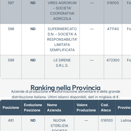
597
ND
VIRES AGRORUM
—
016100
Fo
– SOCIETA’
COOPERATIVA
AGRICOLA
598
ND
SUPERMERCATO
—
471140
Fo
D.N. – SOCIETA’ A
RESPONSABILITA’
LIMITATA
SEMPLIFICATA
599
ND
LE SIRENE
—
472300
Fo
S.R.L.S.
Ranking nella Provincia
Aziende di produzione e trasformazione alimentare e della grande
distribuzione italiana. Ultimi bilanci disponibili, dati in migliaia di €.
Evoluzione
Nome
Valore
Cod.
Posizione
Provinc
Posizione
Azienda
Produzione
Ateco
481
ND
NUOVA
—
016100
Latina
STERLIZIA
SOCIETA’