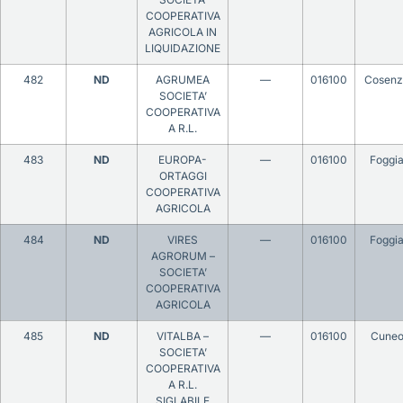
COOPERATIVA
AGRICOLA IN
LIQUIDAZIONE
482
ND
AGRUMEA
—
016100
Cosenz
SOCIETA’
COOPERATIVA
A R.L.
483
ND
EUROPA-
—
016100
Foggi
ORTAGGI
COOPERATIVA
AGRICOLA
484
ND
VIRES
—
016100
Foggi
AGRORUM –
SOCIETA’
COOPERATIVA
AGRICOLA
485
ND
VITALBA –
—
016100
Cune
SOCIETA’
COOPERATIVA
A R.L.
SIGLABILE