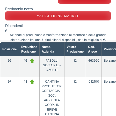
Patrimonio netto
VAI SU TREND MARKET
Dipendenti
6
Aziende di produzione e trasformazione alimentare e della grande
distribuzione italiana. Ultimi bilanci disponibili, dati in migliaia di €.
Evoluzione
Nome
Valore
Cod.
Posizione
Provinc
Posizione
Azienda
Produzione
Ateco
96
16
PASOLLI
12
463920
Bolzano
SOC.A R.L. –
G.M.B.H.
97
18
CANTINA
12
012100
Bolzano
PRODUTTORI
CORTACCIA –
SOC.
AGRICOLA
COOP., IN
BREVE
CANTINA