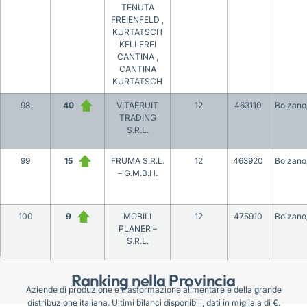
TENUTA
FREIENFELD ,
KURTATSCH
KELLEREI
CANTINA ,
CANTINA
KURTATSCH
98
40
VITAFRUIT
12
463110
Bolzano
TRADING
S.R.L.
99
15
FRUMA S.R.L.
12
463920
Bolzano
– G.M.B.H.
100
9
MOBILI
12
475910
Bolzano
PLANER –
S.R.L.
Ranking nella Provincia
Aziende di produzione e trasformazione alimentare e della grande
distribuzione italiana. Ultimi bilanci disponibili, dati in migliaia di €.