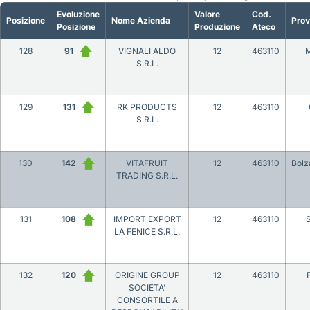
Evoluzione
Valore
Cod.
Posizione
Nome Azienda
Prov
Posizione
Produzione
Ateco
128
91
VIGNALI ALDO
12
463110
S.R.L.
129
131
RK PRODUCTS
12
463110
S.R.L.
130
142
VITAFRUIT
12
463110
Bolz
TRADING S.R.L.
131
108
IMPORT EXPORT
12
463110
LA FENICE S.R.L.
132
120
ORIGINE GROUP
12
463110
SOCIETA’
CONSORTILE A