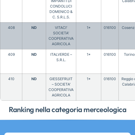
IMPIANTI DI
Calabri
CONDOLUCI
DOMENICO &
C. S.R.L.S.
408
ND
VITACI’
1*
016100
Cosenz
SOCIETA’
COOPERATIVA
AGRICOLA
409
ND
ITALVERDE –
1*
016100
Torino
S.R.L.
410
ND
GIESSEFRUIT
1*
016100
Reggio 
– SOCIETA’
Calabri
COOPERATIVA
AGRICOLA
Ranking nella categoria merceologica