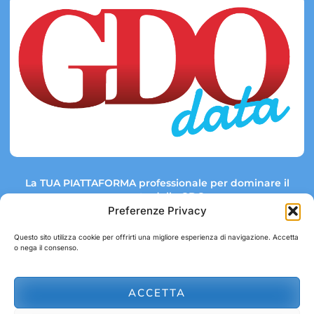
La TUA PIATTAFORMA professionale per dominare il
mercato della GDO.
Preferenze Privacy
Questo sito utilizza cookie per offrirti una migliore esperienza di navigazione. Accetta
o nega il consenso.
Link rapidi:
Contatti:
Tel: +39 051 082 8798
Mappa GDO
Trend Market
E-mail:
ACCETTA
abbonamenti@gdodata.it
Report GDO