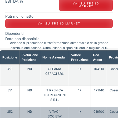
EBITDA %
VAI SU TREND
MARKET
Patrimonio netto
VAI SU TREND MARKET
Dipendenti
Dato non disponibile
Aziende di produzione e trasformazione alimentare e della grande
distribuzione italiana. Ultimi bilanci disponibili, dati in migliaia di €.
Evoluzione
Valore
Cod.
Posizione
Nome Azienda
Provi
Posizione
Produzione
Ateco
350
ND
OLEARIA
1*
104110
Cose
GERACI SRL
351
ND
TIRRENICA
1*
471140
Cose
DISTRIBUZIONE
S.R.L.
352
ND
VITACI’
1*
016100
Cose
SOCIETA’