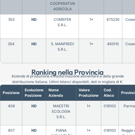
COOPERATIVA
AGRICOLA
353
ND
COMEFER
1*
475230
Cose
S.R.L.
354
ND
S. MANFREDI
1*
463110
Cose
S.R.L.
Ranking nella Provincia
Aziende di produzione e trasformazione alimentare e della grande
distribuzione italiana. Ultimi bilanci disponibili, dati in migliaia di €.
Evoluzione
Nome
Valore
Cod.
Posizione
Provinc
Posizione
Azienda
Produzione
Ateco
406
ND
MAESTRI
1*
016100
Parma
ECOLOGIA
S.R.L.
407
ND
PIANA
1*
016100
Reggio 