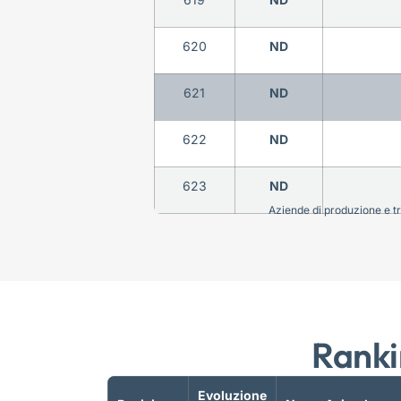
620
ND
621
ND
622
ND
623
ND
Aziende di produzione e tra
Ranki
Evoluzione