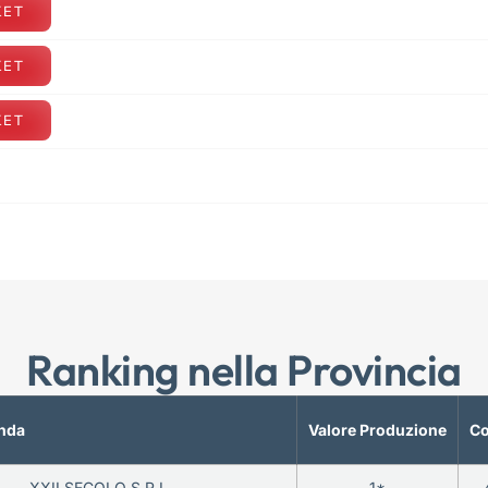
KET
KET
KET
Ranking nella Provincia
nda
Valore Produzione
Co
XXII SECOLO S.R.L.
1*