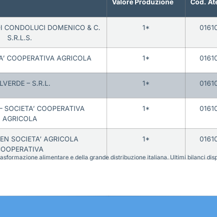
Valore Produzione
Cod. At
DI CONDOLUCI DOMENICO & C.
1*
0161
S.R.L.S.
TA’ COOPERATIVA AGRICOLA
1*
0161
LVERDE – S.R.L.
1*
0161
 – SOCIETA’ COOPERATIVA
1*
0161
AGRICOLA
EEN SOCIETA’ AGRICOLA
1*
0161
OOPERATIVA
sformazione alimentare e della grande distribuzione italiana. Ultimi bilanci disponi