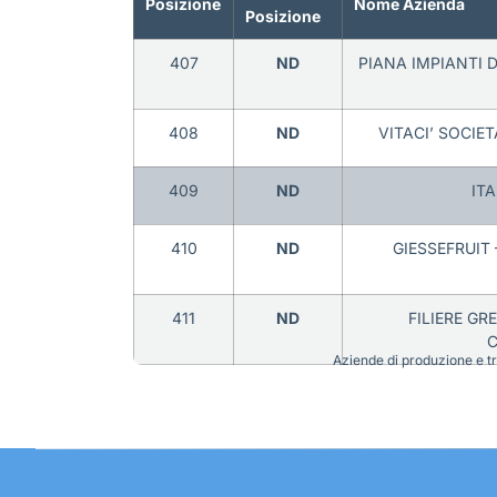
Posizione
Nome Azienda
Posizione
407
ND
PIANA IMPIANTI 
408
ND
VITACI’ SOCIE
409
ND
ITA
410
ND
GIESSEFRUIT
411
ND
FILIERE GR
C
Aziende di produzione e tra