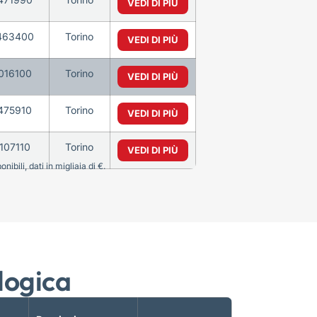
VEDI DI PIÙ
463400
Torino
VEDI DI PIÙ
016100
Torino
VEDI DI PIÙ
475910
Torino
VEDI DI PIÙ
107110
Torino
VEDI DI PIÙ
bili, dati in migliaia di €.
logica