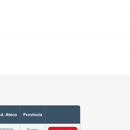
d. Ateco
Provincia
471990
Torino