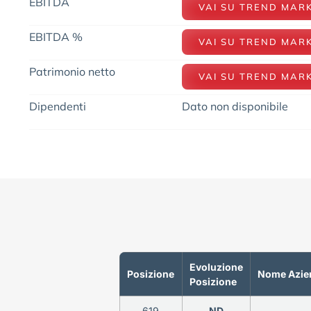
EBITDA
VAI SU TREND MAR
EBITDA %
VAI SU TREND MAR
Patrimonio netto
VAI SU TREND MAR
Dipendenti
Dato non disponibile
Evoluzione
Posizione
Nome Azie
Posizione
619
ND