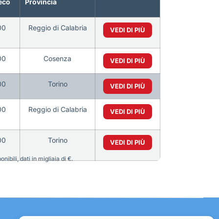
eco
Provincia
00
Reggio di Calabria
VEDI DI PIÙ
00
Cosenza
VEDI DI PIÙ
00
Torino
VEDI DI PIÙ
00
Reggio di Calabria
VEDI DI PIÙ
00
Torino
VEDI DI PIÙ
bili, dati in migliaia di €.