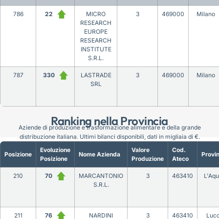
786
22
MICRO
3
469000
Milano
RESEARCH
EUROPE
RESEARCH
INSTITUTE
S.R.L.
787
330
LASTRADE
3
469000
Milano
SRL
Ranking nella Provincia
Aziende di produzione e trasformazione alimentare e della grande
distribuzione italiana. Ultimi bilanci disponibili, dati in migliaia di €.
Evoluzione
Valore
Cod.
Posizione
Nome Azienda
Provin
Posizione
Produzione
Ateco
210
70
MARCANTONIO
3
463410
L'Aqu
S.R.L.
211
76
NARDINI
3
463410
Luc