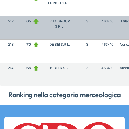
ENRICO S.R.L.
212
65
VITA GROUP
3
463410
Mila
S.R.L.
213
70
DE BEI S.R.L.
3
463410
Vene
214
65
TIN BEER S.R.L.
3
463410
Vice
Ranking nella categoria merceologica