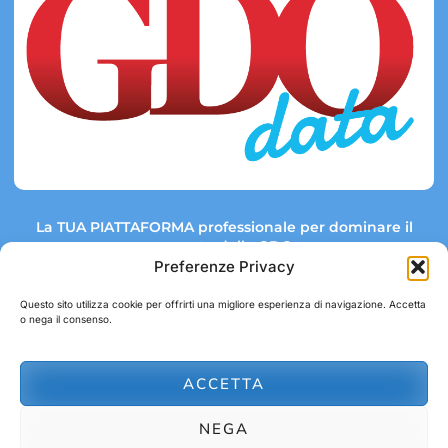
La TUA PIATTAFORMA professionale per dominare il
mercato della GDO.
Preferenze Privacy
Questo sito utilizza cookie per offrirti una migliore esperienza di navigazione. Accetta
o nega il consenso.
Link rapidi:
Contatti:
Tel: +39 051 082 8798
Mappa GDO
Trend Market
E-mail:
ACCETTA
abbonamenti@gdodata.it
Report GDO
NEGA