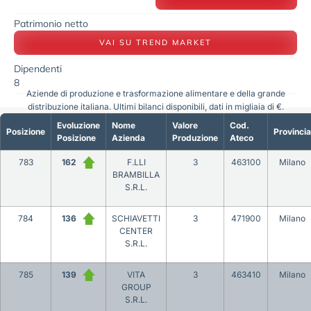
Patrimonio netto
VAI SU TREND MARKET
Dipendenti
8
Aziende di produzione e trasformazione alimentare e della grande
distribuzione italiana. Ultimi bilanci disponibili, dati in migliaia di €.
Evoluzione
Nome
Valore
Cod.
Posizione
Provincia
Posizione
Azienda
Produzione
Ateco
783
162
F.LLI
3
463100
Milano
BRAMBILLA
S.R.L.
784
136
SCHIAVETTI
3
471900
Milano
CENTER
S.R.L.
785
139
VITA
3
463410
Milano
GROUP
S.R.L.