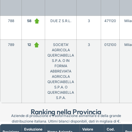
788
58
DUE Z S.R.L.
3
471120
Mila
789
12
SOCIETA’
3
012100
Mila
AGRICOLA
QUERCIABELLA
S.P.A. O IN
FORMA
ABBREVIATA
AGRICOLA
QUERCIABELLA
S.P.A. O
QUERCIABELLA
S.P.A.
Ranking nella Provincia
Aziende di produzione e trasformazione alimentare e della grande
distribuzione italiana. Ultimi bilanci disponibili, dati in migliaia di €.
Evoluzione
Valore
Cod.
Posizione
Nome Azienda
Pro