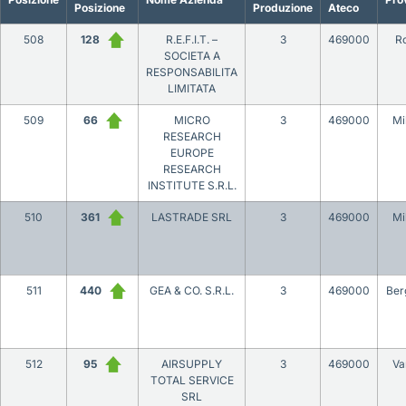
Posizione
Produzione
Ateco
508
128
R.E.F.I.T. –
3
469000
R
SOCIETA A
RESPONSABILITA
LIMITATA
509
66
MICRO
3
469000
Mi
RESEARCH
EUROPE
RESEARCH
INSTITUTE S.R.L.
510
361
LASTRADE SRL
3
469000
Mi
511
440
GEA & CO. S.R.L.
3
469000
Be
512
95
AIRSUPPLY
3
469000
Va
TOTAL SERVICE
SRL