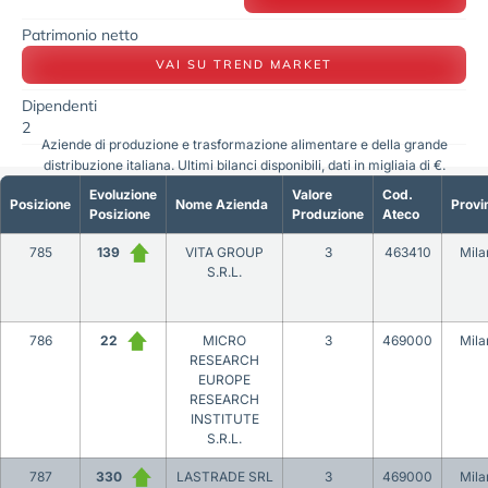
Patrimonio netto
VAI SU TREND MARKET
Dipendenti
2
Aziende di produzione e trasformazione alimentare e della grande
distribuzione italiana. Ultimi bilanci disponibili, dati in migliaia di €.
Evoluzione
Valore
Cod.
Posizione
Nome Azienda
Provi
Posizione
Produzione
Ateco
785
139
VITA GROUP
3
463410
Mila
S.R.L.
786
22
MICRO
3
469000
Mila
RESEARCH
EUROPE
RESEARCH
INSTITUTE
S.R.L.
787
330
LASTRADE SRL
3
469000
Mila