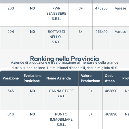
203
ND
PWR
3*
475230
Varese
BENESSERE
S.R.L.
204
ND
BOTTAZZI
3*
463410
Varese
NELLO –
S.R.L.
Ranking nella Provincia
Aziende di produzione e trasformazione alimentare e della grande
distribuzione italiana. Ultimi bilanci disponibili, dati in migliaia di €.
Evoluzione
Valore
Cod.
Posizione
Nome Azienda
Pro
Posizione
Produzione
Ateco
645
ND
CANNA STORE
3*
463890
Na
S.R.L.
646
ND
PUNTO
3*
463890
Na
IMMOBILIARE
S.R.L.