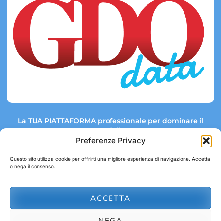
La TUA PIATTAFORMA professionale per dominare il
mercato della GDO.
Preferenze Privacy
Questo sito utilizza cookie per offrirti una migliore esperienza di navigazione. Accetta
o nega il consenso.
Link rapidi:
Contatti:
Tel: +39 051 082 8798
Mappa GDO
Trend Market
E-mail:
ACCETTA
abbonamenti@gdodata.it
Report GDO
NEGA