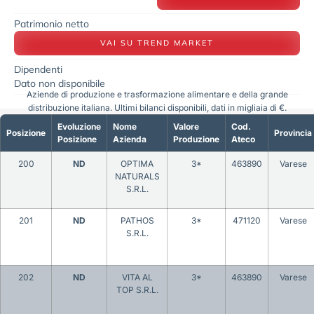
Patrimonio netto
VAI SU TREND MARKET
Dipendenti
Dato non disponibile
Aziende di produzione e trasformazione alimentare e della grande
distribuzione italiana. Ultimi bilanci disponibili, dati in migliaia di €.
Evoluzione
Nome
Valore
Cod.
Posizione
Provincia
Posizione
Azienda
Produzione
Ateco
200
ND
OPTIMA
3*
463890
Varese
NATURALS
S.R.L.
201
ND
PATHOS
3*
471120
Varese
S.R.L.
202
ND
VITA AL
3*
463890
Varese
TOP S.R.L.