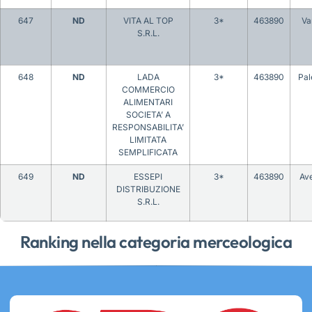
647
ND
VITA AL TOP
3*
463890
Va
S.R.L.
648
ND
LADA
3*
463890
Pa
COMMERCIO
ALIMENTARI
SOCIETA’ A
RESPONSABILITA’
LIMITATA
SEMPLIFICATA
649
ND
ESSEPI
3*
463890
Ave
DISTRIBUZIONE
S.R.L.
Ranking nella categoria merceologica