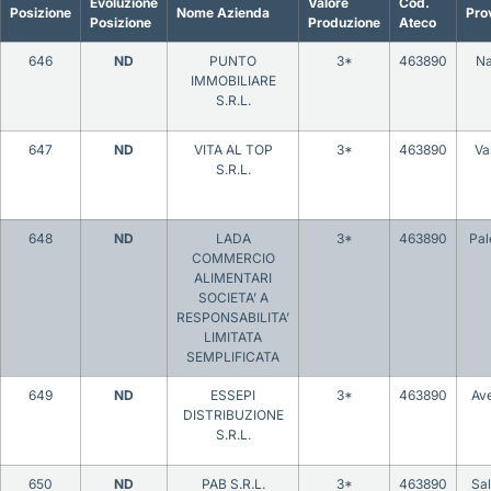
Evoluzione
Valore
Cod.
Posizione
Nome Azienda
Pro
Posizione
Produzione
Ateco
646
ND
PUNTO
3*
463890
Na
IMMOBILIARE
S.R.L.
647
ND
VITA AL TOP
3*
463890
Va
S.R.L.
648
ND
LADA
3*
463890
Pa
COMMERCIO
ALIMENTARI
SOCIETA’ A
RESPONSABILITA’
LIMITATA
SEMPLIFICATA
649
ND
ESSEPI
3*
463890
Ave
DISTRIBUZIONE
S.R.L.
650
ND
PAB S.R.L.
3*
463890
Sa