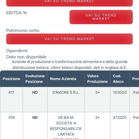
VAI SU TREND MARKET
EBITDA %
VAI SU TREND
MARKET
Patrimonio netto
VAI SU TREND MARKET
Dipendenti
Dato non disponibile
Aziende di produzione e trasformazione alimentare e della grande
distribuzione italiana. Ultimi bilanci disponibili, dati in migliaia di €.
Evoluzione
Valore
Cod.
Posizione
Nome Azienda
Pro
Posizione
Produzione
Ateco
417
ND
D’AMORE S.R.L.
3*
103000
Pa
418
ND
GE.BA.M.
3*
472200
Pa
SOCIETA’ A
RESPONSABILITA’
LIMITATA