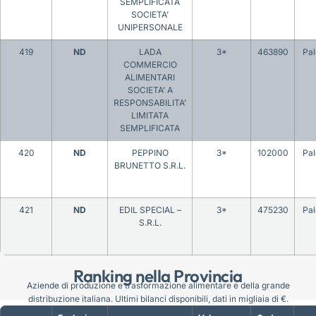
SEMPLIFICATA
SOCIETA’
UNIPERSONALE
419
ND
LADA
3*
463890
Pa
COMMERCIO
ALIMENTARI
SOCIETA’ A
RESPONSABILITA’
LIMITATA
SEMPLIFICATA
420
ND
PEPPINO
3*
102000
Pa
BRUNETTO S.R.L.
421
ND
EDIL SPECIAL –
3*
475230
Pa
S.R.L.
Ranking nella Provincia
Aziende di produzione e trasformazione alimentare e della grande
distribuzione italiana. Ultimi bilanci disponibili, dati in migliaia di €.