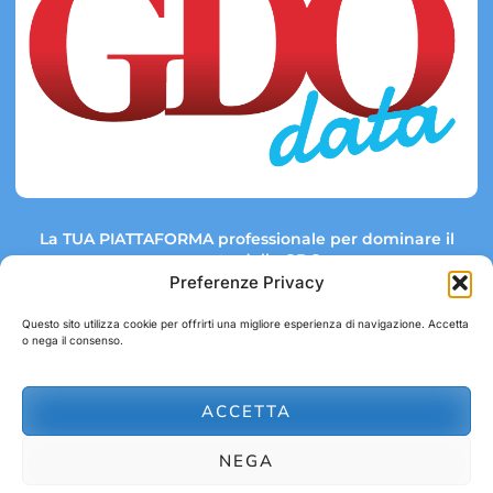
La TUA PIATTAFORMA professionale per dominare il
mercato della GDO.
Preferenze Privacy
Questo sito utilizza cookie per offrirti una migliore esperienza di navigazione. Accetta
o nega il consenso.
Link rapidi:
Contatti:
Tel: +39 051 082 8798
Mappa GDO
Trend Market
E-mail:
ACCETTA
abbonamenti@gdodata.it
Report GDO
NEGA