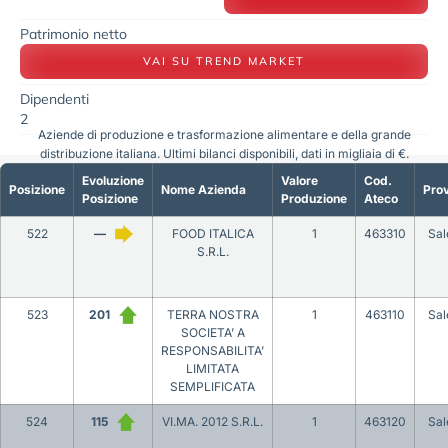
Patrimonio netto
VAI SU TREND MARKET
Dipendenti
2
Aziende di produzione e trasformazione alimentare e della grande
distribuzione italiana. Ultimi bilanci disponibili, dati in migliaia di €.
Evoluzione
Valore
Cod.
Posizione
Nome Azienda
Prov
Posizione
Produzione
Ateco
522
—
FOOD ITALICA
1
463310
Sal
S.R.L.
523
201
TERRA NOSTRA
1
463110
Sal
SOCIETA’ A
RESPONSABILITA’
LIMITATA
SEMPLIFICATA
524
115
VI.MA. 2012 S.R.L.
1
463120
Sal