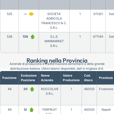
525
—
SOCIETA’
1
011321
Sal
AGRICOLA
FRANCESCO & C.
S.R.L.
526
138
G.L.E.
1
471140
Sal
MINIMARKET
S.R.L.
Ranking nella Provincia
Aziende di produzione e trasformazione alimentare e della grande
distribuzione italiana. Ultimi bilanci disponibili, dati in migliaia di €.
Evoluzione
Nome
Valore
Cod.
Posizione
Provincia
Posizione
Azienda
Produzione
Ateco
48
20
ROCCOLIVE
1
463120
Frosinone
S.R.L.
49
12
FERFRUIT
1
463120
Napoli