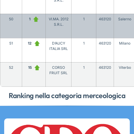
S.R.L.
50
1
VI.MA. 2012
1
463120
Salerno
S.R.L.
51
12
D’AUCY
1
463120
Milano
ITALIA SRL
52
15
CORSO
1
463120
Viterbo
FRUIT SRL
Ranking nella categoria merceologica