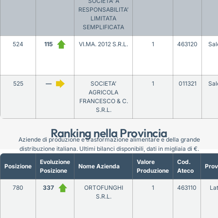
SOCIETA’ A
RESPONSABILITA’
LIMITATA
SEMPLIFICATA
524
115
VI.MA. 2012 S.R.L.
1
463120
Sal
525
—
SOCIETA’
1
011321
Sal
AGRICOLA
FRANCESCO & C.
S.R.L.
Ranking nella Provincia
Aziende di produzione e trasformazione alimentare e della grande
distribuzione italiana. Ultimi bilanci disponibili, dati in migliaia di €.
Evoluzione
Valore
Cod.
Posizione
Nome Azienda
Prov
Posizione
Produzione
Ateco
780
337
ORTOFUNGHI
1
463110
Lat
S.R.L.