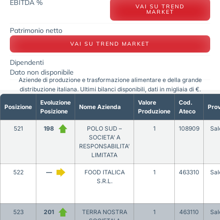
EBITDA %
VAI SU TREND
MARKET
Patrimonio netto
VAI SU TREND MARKET
Dipendenti
Dato non disponibile
Aziende di produzione e trasformazione alimentare e della grande
distribuzione italiana. Ultimi bilanci disponibili, dati in migliaia di €.
Evoluzione
Valore
Cod.
Posizione
Nome Azienda
Prov
Posizione
Produzione
Ateco
521
198
POLO SUD –
1
108909
Sal
SOCIETA’ A
RESPONSABILITA’
LIMITATA
522
—
FOOD ITALICA
1
463310
Sal
S.R.L.
523
201
TERRA NOSTRA
1
463110
Sal