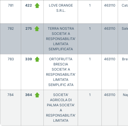
781
422
LOVE ORANGE
1
463110
Cat
S.R.L.
782
275
TERRA NOSTRA
1
463110
Sal
SOCIETA’ A
RESPONSABILITA’
LIMITATA
SEMPLIFICATA
783
339
ORTOFRUTTA
1
463110
Bre
BRESCIA
SOCIETA’ A
RESPONSABILITA’
LIMITATA
SEMPLIFIC ATA
784
364
SOCIETA’
1
463110
Nap
AGRICOLA DI
PALMA SOCIETA’
A
RESPONSABILITA’
LIMITATA