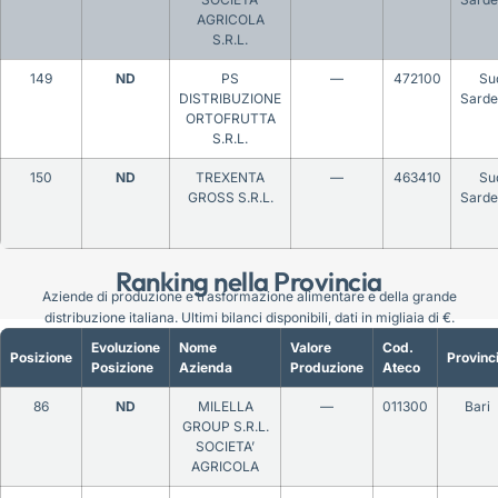
AGRICOLA
S.R.L.
149
ND
PS
—
472100
Su
DISTRIBUZIONE
Sard
ORTOFRUTTA
S.R.L.
150
ND
TREXENTA
—
463410
Su
GROSS S.R.L.
Sard
Ranking nella Provincia
Aziende di produzione e trasformazione alimentare e della grande
distribuzione italiana. Ultimi bilanci disponibili, dati in migliaia di €.
Evoluzione
Nome
Valore
Cod.
Posizione
Provinc
Posizione
Azienda
Produzione
Ateco
86
ND
MILELLA
—
011300
Bari
GROUP S.R.L.
SOCIETA’
AGRICOLA