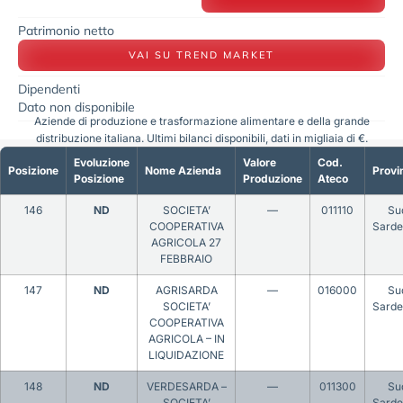
Patrimonio netto
VAI SU TREND MARKET
Dipendenti
Dato non disponibile
Aziende di produzione e trasformazione alimentare e della grande
distribuzione italiana. Ultimi bilanci disponibili, dati in migliaia di €.
Evoluzione
Valore
Cod.
Posizione
Nome Azienda
Provi
Posizione
Produzione
Ateco
146
ND
SOCIETA’
—
011110
Su
COOPERATIVA
Sard
AGRICOLA 27
FEBBRAIO
147
ND
AGRISARDA
—
016000
Su
SOCIETA’
Sard
COOPERATIVA
AGRICOLA – IN
LIQUIDAZIONE
148
ND
VERDESARDA –
—
011300
Su
SOCIETA’
Sard