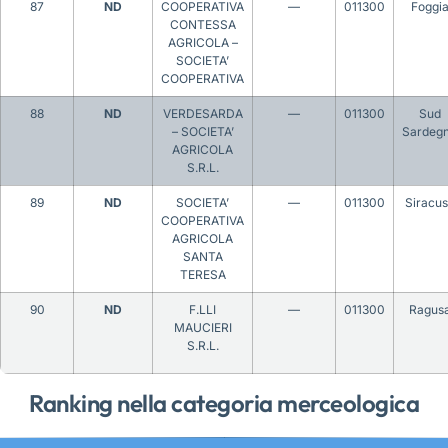
87
ND
COOPERATIVA
—
011300
Foggi
CONTESSA
AGRICOLA –
SOCIETA’
COOPERATIVA
88
ND
VERDESARDA
—
011300
Sud
– SOCIETA’
Sardeg
AGRICOLA
S.R.L.
89
ND
SOCIETA’
—
011300
Siracu
COOPERATIVA
AGRICOLA
SANTA
TERESA
90
ND
F.LLI
—
011300
Ragus
MAUCIERI
S.R.L.
Ranking nella categoria merceologica