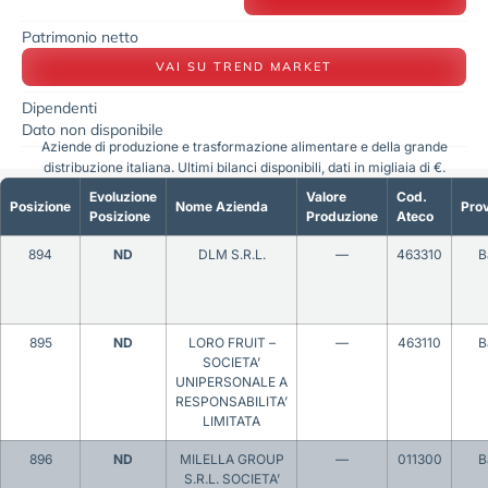
Patrimonio netto
VAI SU TREND MARKET
Dipendenti
Dato non disponibile
Aziende di produzione e trasformazione alimentare e della grande
distribuzione italiana. Ultimi bilanci disponibili, dati in migliaia di €.
Evoluzione
Valore
Cod.
Posizione
Nome Azienda
Prov
Posizione
Produzione
Ateco
894
ND
DLM S.R.L.
—
463310
B
895
ND
LORO FRUIT –
—
463110
B
SOCIETA’
UNIPERSONALE A
RESPONSABILITA’
LIMITATA
896
ND
MILELLA GROUP
—
011300
B
S.R.L. SOCIETA’