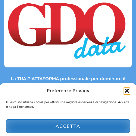
La TUA PIATTAFORMA professionale per dominare il
mercato della GDO.
Preferenze Privacy
Questo sito utilizza cookie per offrirti una migliore esperienza di navigazione. Accetta
o nega il consenso.
Link rapidi:
Contatti:
Tel: +39 051 082 8798
Mappa GDO
Trend Market
E-mail:
ACCETTA
abbonamenti@gdodata.it
Report GDO