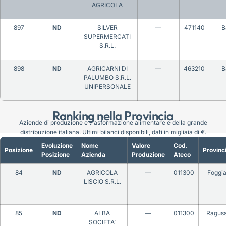
AGRICOLA
897
ND
SILVER
—
471140
B
SUPERMERCATI
S.R.L.
898
ND
AGRICARNI DI
—
463210
B
PALUMBO S.R.L.
UNIPERSONALE
Ranking nella Provincia
Aziende di produzione e trasformazione alimentare e della grande
distribuzione italiana. Ultimi bilanci disponibili, dati in migliaia di €.
Evoluzione
Nome
Valore
Cod.
Posizione
Provinc
Posizione
Azienda
Produzione
Ateco
84
ND
AGRICOLA
—
011300
Foggi
LISCIO S.R.L.
85
ND
ALBA
—
011300
Ragus
SOCIETA’