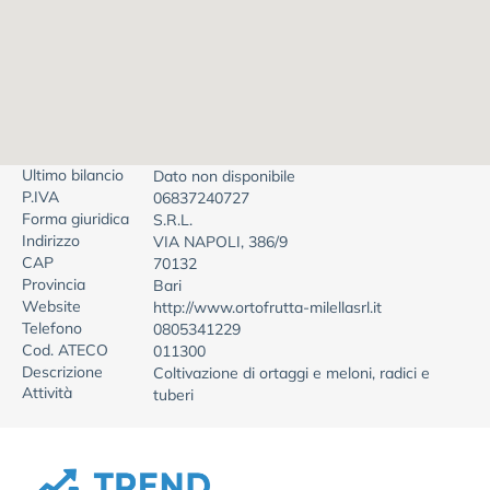
Ultimo bilancio
Dato non disponibile
P.IVA
06837240727
Forma giuridica
S.R.L.
Indirizzo
VIA NAPOLI, 386/9
CAP
70132
Provincia
Bari
Website
http://www.ortofrutta-milellasrl.it
Telefono
0805341229
Cod. ATECO
011300
Descrizione
Coltivazione di ortaggi e meloni, radici e
Attività
tuberi