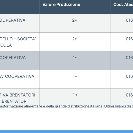
Valore Produzione
Cod. Ate
COOPERATIVA
2*
01
ELLO – SOCIETA’
2*
01
ICOLA
COOPERATIVA
1*
01
A’ COOPERATIVA
1*
01
TIVA BRENTATORI
1*
01
P BRENTATORI
sformazione alimentare e della grande distribuzione italiana. Ultimi bilanci disponi