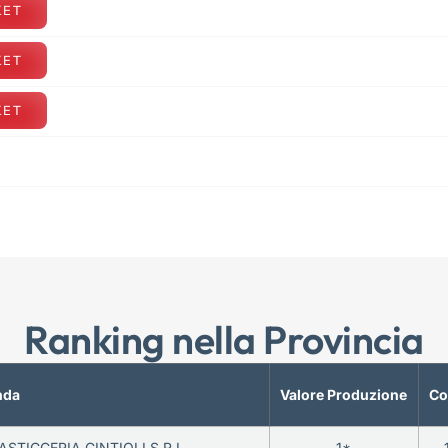
KET
KET
KET
Ranking nella Provincia
nda
Valore Produzione
Co
ASTICCERIA CINTIOLI S.R.L.
1*