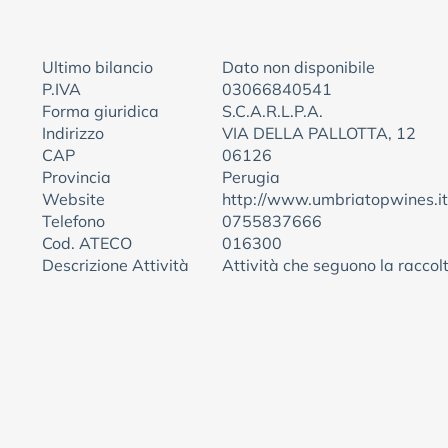
Ultimo bilancio
Dato non disponibile
P.IVA
03066840541
Forma giuridica
S.C.A.R.L.P.A.
Indirizzo
VIA DELLA PALLOTTA, 12
CAP
06126
Provincia
Perugia
Website
http://www.umbriatopwines.it
Telefono
0755837666
Cod. ATECO
016300
Descrizione Attività
Attività che seguono la raccol