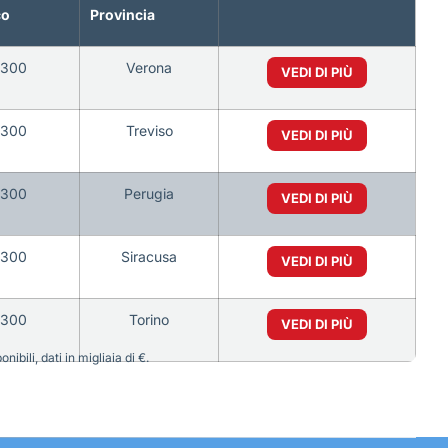
co
Provincia
6300
Verona
VEDI DI PIÙ
6300
Treviso
VEDI DI PIÙ
6300
Perugia
VEDI DI PIÙ
6300
Siracusa
VEDI DI PIÙ
6300
Torino
VEDI DI PIÙ
bili, dati in migliaia di €.