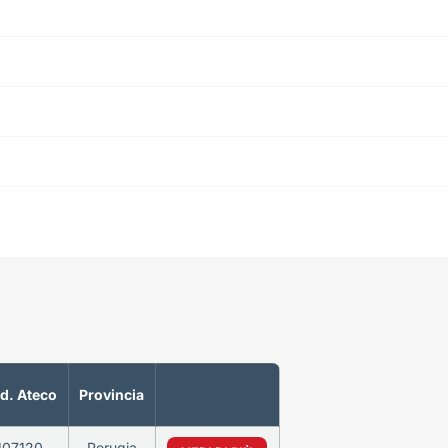
d. Ateco
Provincia
107120
Perugia