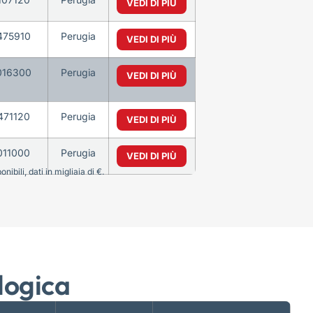
VEDI DI PIÙ
475910
Perugia
VEDI DI PIÙ
016300
Perugia
VEDI DI PIÙ
471120
Perugia
VEDI DI PIÙ
011000
Perugia
VEDI DI PIÙ
bili, dati in migliaia di €.
logica