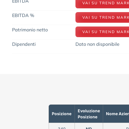
EBITDA
VAI SU TREND MAR
EBITDA %
VAI SU TREND MAR
Patrimonio netto
VAI SU TREND MAR
Dipendenti
Dato non disponibile
Evoluzione
Posizione
Nome Azie
Posizione
340
ND
P