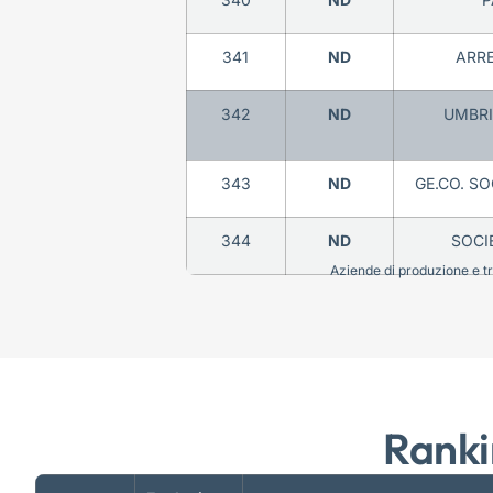
341
ND
ARRE
342
ND
UMBRI
343
ND
GE.CO. SO
344
ND
SOCI
Aziende di produzione e tra
Ranki