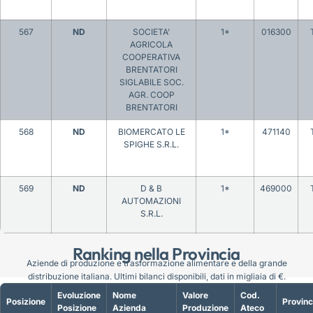
567
ND
SOCIETA’
1*
016300
AGRICOLA
COOPERATIVA
BRENTATORI
SIGLABILE SOC.
AGR. COOP
BRENTATORI
568
ND
BIOMERCATO LE
1*
471140
SPIGHE S.R.L.
569
ND
D & B
1*
469000
AUTOMAZIONI
S.R.L.
Ranking nella Provincia
Aziende di produzione e trasformazione alimentare e della grande
distribuzione italiana. Ultimi bilanci disponibili, dati in migliaia di €.
Evoluzione
Nome
Valore
Cod.
Posizione
Provinc
Posizione
Azienda
Produzione
Ateco