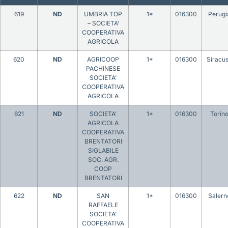
619
ND
UMBRIA TOP
1*
016300
Perugi
– SOCIETA’
COOPERATIVA
AGRICOLA
620
ND
AGRICOOP
1*
016300
Siracu
PACHINESE
SOCIETA’
COOPERATIVA
AGRICOLA
621
ND
SOCIETA’
1*
016300
Torin
AGRICOLA
COOPERATIVA
BRENTATORI
SIGLABILE
SOC. AGR.
COOP
BRENTATORI
622
ND
SAN
1*
016300
Salern
RAFFAELE
SOCIETA’
COOPERATIVA