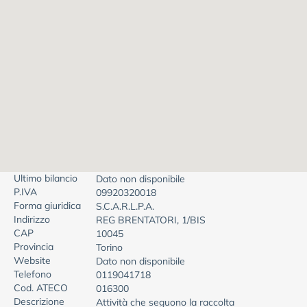
Ultimo bilancio
Dato non disponibile
P.IVA
09920320018
Forma giuridica
S.C.A.R.L.P.A.
Indirizzo
REG BRENTATORI, 1/BIS
CAP
10045
Provincia
Torino
Website
Dato non disponibile
Telefono
0119041718
Cod. ATECO
016300
Descrizione
Attività che seguono la raccolta