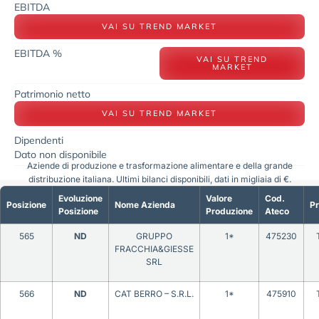
EBITDA
VAI SU TREND MARKET
EBITDA %
VAI SU TREND
MARKET
Patrimonio netto
VAI SU TREND MARKET
Dipendenti
Dato non disponibile
Aziende di produzione e trasformazione alimentare e della grande
distribuzione italiana. Ultimi bilanci disponibili, dati in migliaia di €.
Evoluzione
Valore
Cod.
Posizione
Nome Azienda
Pr
Posizione
Produzione
Ateco
565
ND
GRUPPO
1*
475230
FRACCHIA&GIESSE
SRL
566
ND
CAT BERRO – S.R.L.
1*
475910