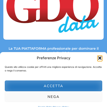
La TUA PIATTAFORMA professionale per dominare il
mercato della GDO.
Preferenze Privacy
Questo sito utilizza cookie per offrirti una migliore esperienza di navigazione. Accetta
o nega il consenso.
Link rapidi:
Contatti:
Tel: +39 051 082 8798
Mappa GDO
Trend Market
E-mail:
ACCETTA
abbonamenti@gdodata.it
Report GDO
NEGA
Privacy Policy
Cookie Policy