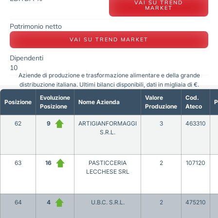
VAI SU TREND
MARKET
Patrimonio netto
VAI SU TREND MARKET
Dipendenti
10
Aziende di produzione e trasformazione alimentare e della grande
distribuzione italiana. Ultimi bilanci disponibili, dati in migliaia di €.
Evoluzione
Valore
Cod.
Posizione
Nome Azienda
P
Posizione
Produzione
Ateco
62
9
ARTIGIANFORMAGGI
3
463310
S.R.L.
63
16
PASTICCERIA
2
107120
LECCHESE SRL
64
4
U.B.C. S.R.L.
2
475210