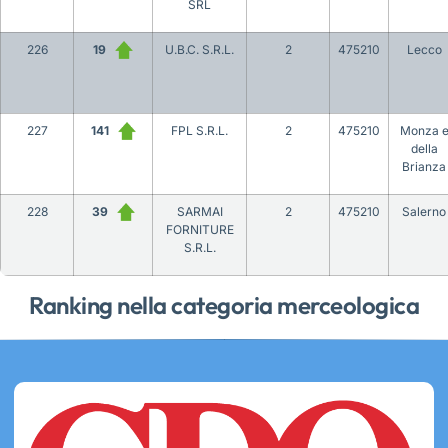
SRL
226
19
U.B.C. S.R.L.
2
475210
Lecco
227
141
FPL S.R.L.
2
475210
Monza 
della
Brianza
228
39
SARMAI
2
475210
Salerno
FORNITURE
S.R.L.
Ranking nella categoria merceologica