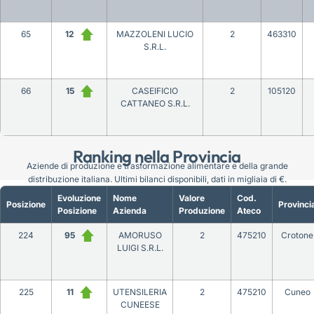
65
12
MAZZOLENI LUCIO
2
463310
S.R.L.
66
15
CASEIFICIO
2
105120
CATTANEO S.R.L.
Ranking nella Provincia
Aziende di produzione e trasformazione alimentare e della grande
distribuzione italiana. Ultimi bilanci disponibili, dati in migliaia di €.
Evoluzione
Nome
Valore
Cod.
Posizione
Provinci
Posizione
Azienda
Produzione
Ateco
224
95
AMORUSO
2
475210
Crotone
LUIGI S.R.L.
225
11
UTENSILERIA
2
475210
Cuneo
CUNEESE