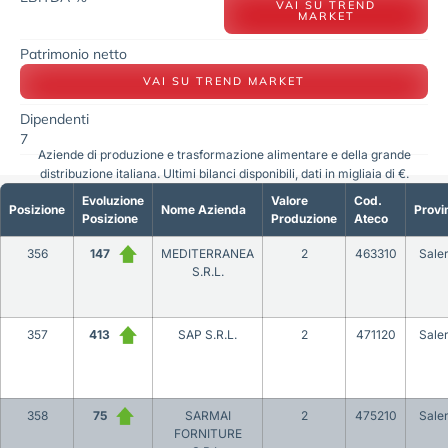
VAI SU TREND
MARKET
Patrimonio netto
VAI SU TREND MARKET
Dipendenti
7
Aziende di produzione e trasformazione alimentare e della grande
distribuzione italiana. Ultimi bilanci disponibili, dati in migliaia di €.
Evoluzione
Valore
Cod.
Posizione
Nome Azienda
Provi
Posizione
Produzione
Ateco
356
147
MEDITERRANEA
2
463310
Sale
S.R.L.
357
413
SAP S.R.L.
2
471120
Sale
358
75
SARMAI
2
475210
Sale
FORNITURE