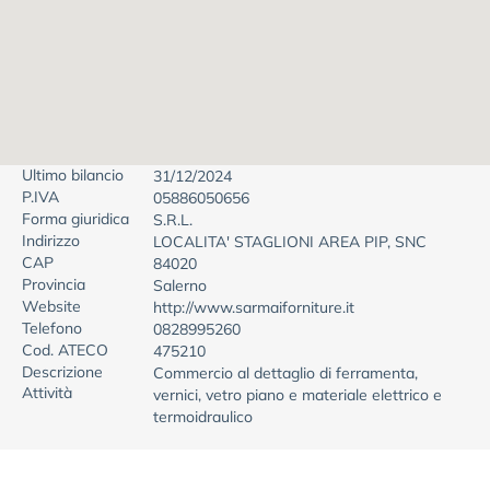
Ultimo bilancio
31/12/2024
P.IVA
05886050656
Forma giuridica
S.R.L.
Indirizzo
LOCALITA' STAGLIONI AREA PIP, SNC
CAP
84020
Provincia
Salerno
Website
http://www.sarmaiforniture.it
Telefono
0828995260
Cod. ATECO
475210
Descrizione
Commercio al dettaglio di ferramenta,
Attività
vernici, vetro piano e materiale elettrico e
termoidraulico