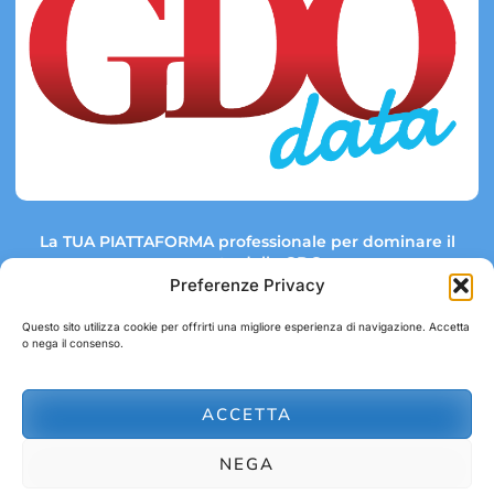
La TUA PIATTAFORMA professionale per dominare il
mercato della GDO.
Preferenze Privacy
Questo sito utilizza cookie per offrirti una migliore esperienza di navigazione. Accetta
o nega il consenso.
Link rapidi:
Contatti:
Tel: +39 051 082 8798
Mappa GDO
Trend Market
E-mail:
ACCETTA
abbonamenti@gdodata.it
Report GDO
NEGA