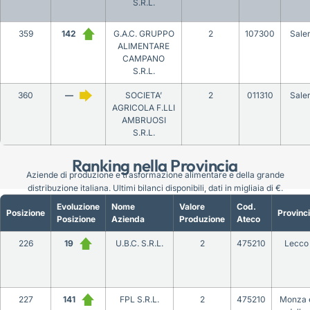
S.R.L.
359
142
G.A.C. GRUPPO
2
107300
Sale
ALIMENTARE
CAMPANO
S.R.L.
360
—
SOCIETA’
2
011310
Sale
AGRICOLA F.LLI
AMBRUOSI
S.R.L.
Ranking nella Provincia
Aziende di produzione e trasformazione alimentare e della grande
distribuzione italiana. Ultimi bilanci disponibili, dati in migliaia di €.
Evoluzione
Nome
Valore
Cod.
Posizione
Provinc
Posizione
Azienda
Produzione
Ateco
226
19
U.B.C. S.R.L.
2
475210
Lecco
227
141
FPL S.R.L.
2
475210
Monza 