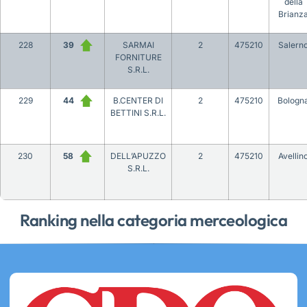
della
Brianz
228
39
SARMAI
2
475210
Salern
FORNITURE
S.R.L.
229
44
B.CENTER DI
2
475210
Bologn
BETTINI S.R.L.
230
58
DELL’APUZZO
2
475210
Avellin
S.R.L.
Ranking nella categoria merceologica