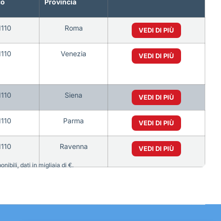
co
Provincia
1110
Roma
VEDI DI PIÙ
1110
Venezia
VEDI DI PIÙ
1110
Siena
VEDI DI PIÙ
1110
Parma
VEDI DI PIÙ
1110
Ravenna
VEDI DI PIÙ
bili, dati in migliaia di €.