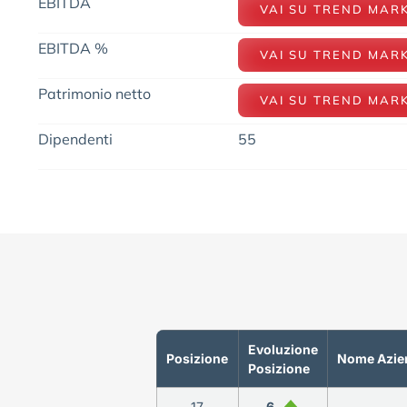
EBITDA
VAI SU TREND MAR
EBITDA %
VAI SU TREND MAR
Patrimonio netto
VAI SU TREND MAR
Dipendenti
55
Evoluzione
Posizione
Nome Azie
Posizione
17
6