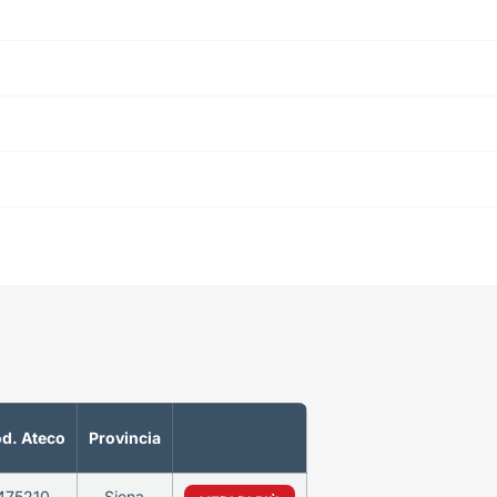
d. Ateco
Provincia
475210
Siena