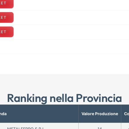
KET
KET
KET
Ranking nella Provincia
nda
Valore Produzione
Co
METALFERRO S.R.L.
14