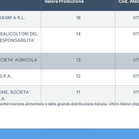
Valore Produzione
Cod. Ate
AGRI A R.L.
18
01
EALICOLTORI DEL
14
01
RESPONSABILITA’
OCIETA’ AGRICOLA
13
01
S.P.A.
12
01
NE, SOCIETA’
11
01
.A.
sformazione alimentare e della grande distribuzione italiana. Ultimi bilanci disponi