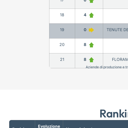
18
4
19
0
TENUTE DE
20
8
21
8
FLORAMI
Aziende di produzione e tra
Ranki
Evoluzione