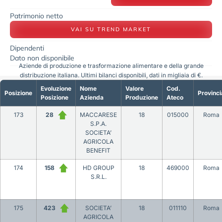
Patrimonio netto
VAI SU TREND MARKET
Dipendenti
Dato non disponibile
Aziende di produzione e trasformazione alimentare e della grande
distribuzione italiana. Ultimi bilanci disponibili, dati in migliaia di €.
Evoluzione
Nome
Valore
Cod.
Posizione
Provinci
Posizione
Azienda
Produzione
Ateco
173
28
MACCARESE
18
015000
Roma
S.P.A.
SOCIETA’
AGRICOLA
BENEFIT
174
158
HD GROUP
18
469000
Roma
S.R.L.
175
423
SOCIETA’
18
011110
Roma
AGRICOLA