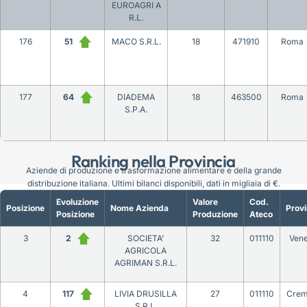
EUROAGRI A
R.L.
176
51
MACO S.R.L.
18
471910
Roma
177
64
DIADEMA
18
463500
Roma
S.P.A.
Ranking nella Provincia
Aziende di produzione e trasformazione alimentare e della grande
distribuzione italiana. Ultimi bilanci disponibili, dati in migliaia di €.
Evoluzione
Valore
Cod.
Posizione
Nome Azienda
Provi
Posizione
Produzione
Ateco
3
2
SOCIETA’
32
011110
Vene
AGRICOLA
AGRIMAN S.R.L.
4
117
LIVIA DRUSILLA
27
011110
Crem
S.R.L.