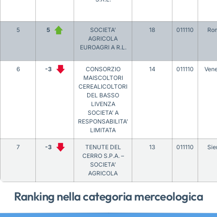
5
5
SOCIETA’
18
011110
Ro
AGRICOLA
EUROAGRI A R.L.
6
-3
CONSORZIO
14
011110
Vene
MAISCOLTORI
CEREALICOLTORI
DEL BASSO
LIVENZA
SOCIETA’ A
RESPONSABILITA’
LIMITATA
7
-3
TENUTE DEL
13
011110
Sie
CERRO S.P.A. –
SOCIETA’
AGRICOLA
Ranking nella categoria merceologica