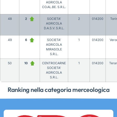
AGRICOLA
CO.AL.BE. S.R.L.
48
2
SOCIETA’
2
014200
Tori
AGRICOLA
D.A.S.V. S.R.L.
49
6
SOCIETA’
1
014200
Vero
AGRICOLA
MIRASOLE
S.R.L.
50
10
CENTROCARNE
1
014200
Tera
SOCIETA’
AGRICOLA
S.R.L.
Ranking nella categoria merceologica