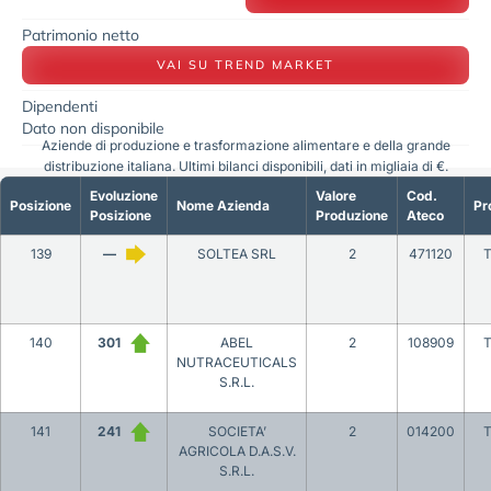
Patrimonio netto
VAI SU TREND MARKET
Dipendenti
Dato non disponibile
Aziende di produzione e trasformazione alimentare e della grande
distribuzione italiana. Ultimi bilanci disponibili, dati in migliaia di €.
Evoluzione
Valore
Cod.
Posizione
Nome Azienda
Pr
Posizione
Produzione
Ateco
139
—
SOLTEA SRL
2
471120
T
140
301
ABEL
2
108909
T
NUTRACEUTICALS
S.R.L.
141
241
SOCIETA’
2
014200
T
AGRICOLA D.A.S.V.
S.R.L.