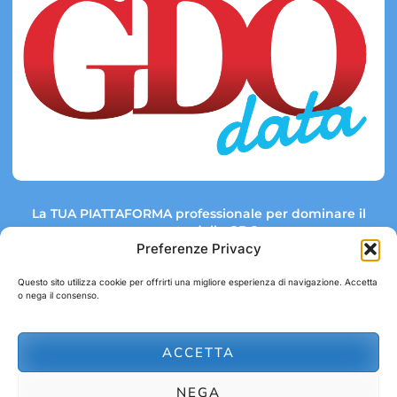
La TUA PIATTAFORMA professionale per dominare il
mercato della GDO.
Preferenze Privacy
Questo sito utilizza cookie per offrirti una migliore esperienza di navigazione. Accetta
o nega il consenso.
Link rapidi:
Contatti:
Tel: +39 051 082 8798
Mappa GDO
Trend Market
E-mail:
ACCETTA
abbonamenti@gdodata.it
Report GDO
NEGA