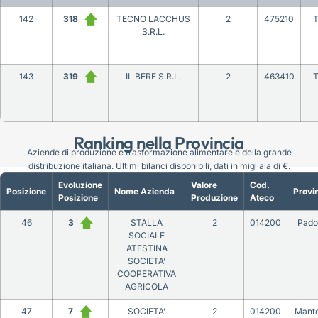
142
318
TECNO LACCHUS
2
475210
T
S.R.L.
143
319
IL BERE S.R.L.
2
463410
T
Ranking nella Provincia
Aziende di produzione e trasformazione alimentare e della grande
distribuzione italiana. Ultimi bilanci disponibili, dati in migliaia di €.
Evoluzione
Valore
Cod.
Posizione
Nome Azienda
Provi
Posizione
Produzione
Ateco
46
3
STALLA
2
014200
Pado
SOCIALE
ATESTINA
SOCIETA’
COOPERATIVA
AGRICOLA
47
7
SOCIETA’
2
014200
Mant