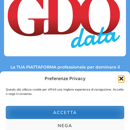
La TUA PIATTAFORMA professionale per dominare il
mercato della GDO.
Preferenze Privacy
Questo sito utilizza cookie per offrirti una migliore esperienza di navigazione. Accetta
o nega il consenso.
Link rapidi:
Contatti:
Tel: +39 051 082 8798
Mappa GDO
Trend Market
E-mail:
ACCETTA
abbonamenti@gdodata.it
Report GDO
NEGA