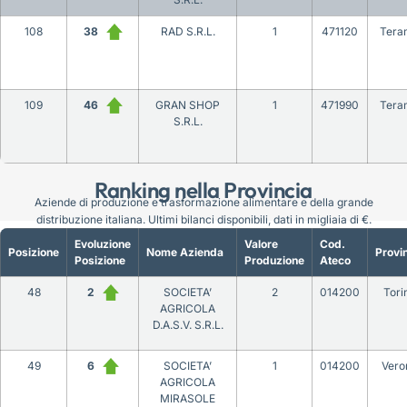
108
38
RAD S.R.L.
1
471120
Tera
109
46
GRAN SHOP
1
471990
Tera
S.R.L.
Ranking nella Provincia
Aziende di produzione e trasformazione alimentare e della grande
distribuzione italiana. Ultimi bilanci disponibili, dati in migliaia di €.
Evoluzione
Valore
Cod.
Posizione
Nome Azienda
Provi
Posizione
Produzione
Ateco
48
2
SOCIETA’
2
014200
Tori
AGRICOLA
D.A.S.V. S.R.L.
49
6
SOCIETA’
1
014200
Vero
AGRICOLA
MIRASOLE