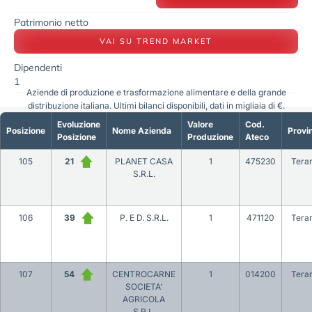
Patrimonio netto
VAI SU TREND MARKET
Dipendenti
1
Aziende di produzione e trasformazione alimentare e della grande
distribuzione italiana. Ultimi bilanci disponibili, dati in migliaia di €.
Evoluzione
Valore
Cod.
Posizione
Nome Azienda
Provi
Posizione
Produzione
Ateco
105
21
PLANET CASA
1
475230
Tera
S.R.L.
106
39
P. E D. S.R.L.
1
471120
Tera
107
54
CENTROCARNE
1
014200
Tera
SOCIETA’
AGRICOLA
S.R.L.