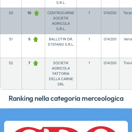
S.R.L.
50
10
CENTROCARNE
1
014200
Tera
SOCIETA’
AGRICOLA
S.R.L.
51
5
BALLOTIN DR.
1
014200
Vero
STEFANO S.R.L.
52
7
SOCIETA’
1
014200
Trev
AGRICOLA
FATTORIA
DELLA CARNE
SRL
Ranking nella categoria merceologica