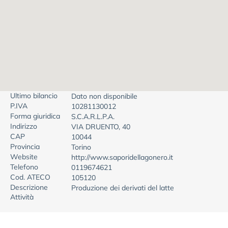
Ultimo bilancio
Dato non disponibile
P.IVA
10281130012
Forma giuridica
S.C.A.R.L.P.A.
Indirizzo
VIA DRUENTO, 40
CAP
10044
Provincia
Torino
Website
http://www.saporidellagonero.it
Telefono
0119674621
Cod. ATECO
105120
Descrizione
Produzione dei derivati del latte
Attività