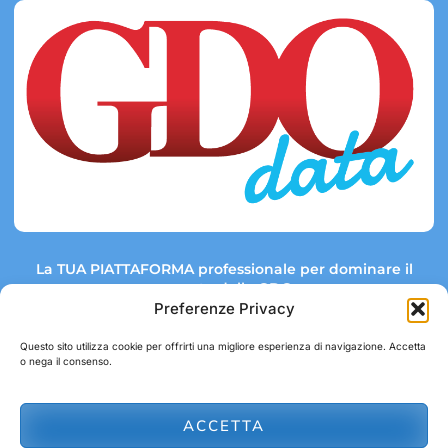
La TUA PIATTAFORMA professionale per dominare il
mercato della GDO.
Preferenze Privacy
Questo sito utilizza cookie per offrirti una migliore esperienza di navigazione. Accetta
o nega il consenso.
Link rapidi:
Contatti:
Tel: +39 051 082 8798
Mappa GDO
Trend Market
E-mail:
ACCETTA
abbonamenti@gdodata.it
Report GDO