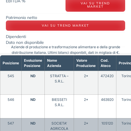
EBITDA %
VAI SU TREND
MARKET
Patrimonio netto
VAI SU TREND MARKET
Dipendenti
Dato non disponibile
Aziende di produzione e trasformazione alimentare e della grande
distribuzione italiana. Ultimi bilanci disponibili, dati in migliaia di €.
Evoluzione
Nome
Valore
Cod.
Posizione
Provinc
Posizione
Azienda
Produzione
Ateco
545
ND
STRATTA –
2*
472420
Torin
S.R.L.
546
ND
BIESSETI
2*
463920
Torin
S.R.L.
547
ND
SOCIETA’
2*
105120
Torin
AGRICOLA