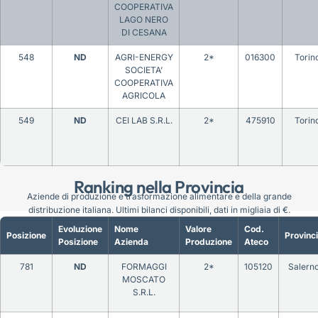
COOPERATIVA
LAGO NERO
DI CESANA
548
ND
AGRI-ENERGY
2*
016300
Torin
SOCIETA’
COOPERATIVA
AGRICOLA
549
ND
CEI LAB S.R.L.
2*
475910
Torin
Ranking nella Provincia
Aziende di produzione e trasformazione alimentare e della grande
distribuzione italiana. Ultimi bilanci disponibili, dati in migliaia di €.
Evoluzione
Nome
Valore
Cod.
Posizione
Provinc
Posizione
Azienda
Produzione
Ateco
781
ND
FORMAGGI
2*
105120
Salern
MOSCATO
S.R.L.