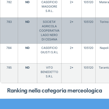
782
ND
CASEIFICIO
2*
105120
Mater
MAGGIORE
S.R.L.
783
ND
SOCIETA’
2*
105120
Torino
AGRICOLA
COOPERATIVA
LAGO NERO
DI CESANA
784
ND
CASEIFICIO
2*
105120
Napoli
GIUSTI S.R.L
785
ND
VITO
2*
105120
Tarant
BENEDETTO
S.R.L
Ranking nella categoria merceologica