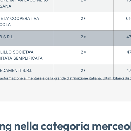
ESANA
IETA’ COOPERATIVA
2*
01
ICOLA
B S.R.L.
2*
47
ILLO SOCIETA’A
2*
4
MITATA SEMPLIFICATA
EDAMENTI S.R.L.
2*
47
sformazione alimentare e della grande distribuzione italiana. Ultimi bilanci disponi
ng nella categoria merceo