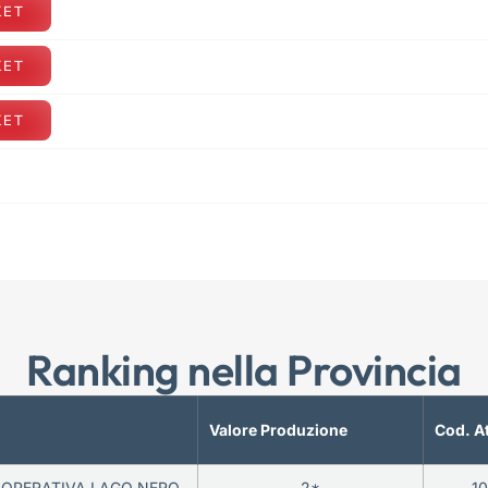
KET
KET
KET
Ranking nella Provincia
Valore Produzione
Cod. A
OOPERATIVA LAGO NERO
2*
1