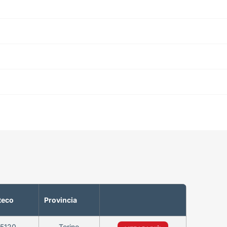
teco
Provincia
05120
Torino