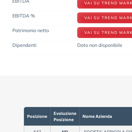
EBITDA
VAI SU TREND MAR
EBITDA %
VAI SU TREND MAR
Patrimonio netto
VAI SU TREND MAR
Dipendenti
Dato non disponibile
Evoluzione
Posizione
Nome Azienda
Posizione
547
ND
SOCIETA’ AGRICOLA C