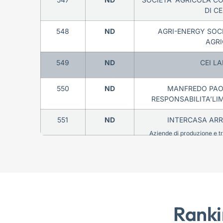
DI C
548
ND
AGRI-ENERGY SOC
AGR
549
ND
CEI LA
550
ND
MANFREDO PAOL
RESPONSABILITA’LI
551
ND
INTERCASA ARR
Aziende di produzione e tra
Ranki