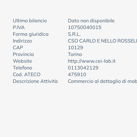
Ultimo bilancio
Dato non disponibile
P.IVA
10750040015
Forma giuridica
S.R.L.
Indirizzo
CSO CARLO E NELLO ROSSELL
CAP
10129
Provincia
Torino
Website
http://www.cei-lab.it
Telefono
0113042129
Cod. ATECO
475910
Descrizione Attività
Commercio al dettaglio di mobi