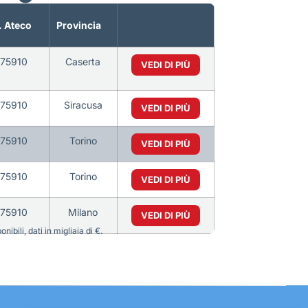
 Ateco
Provincia
75910
Caserta
VEDI DI PIÙ
75910
Siracusa
VEDI DI PIÙ
75910
Torino
VEDI DI PIÙ
75910
Torino
VEDI DI PIÙ
75910
Milano
VEDI DI PIÙ
bili, dati in migliaia di €.