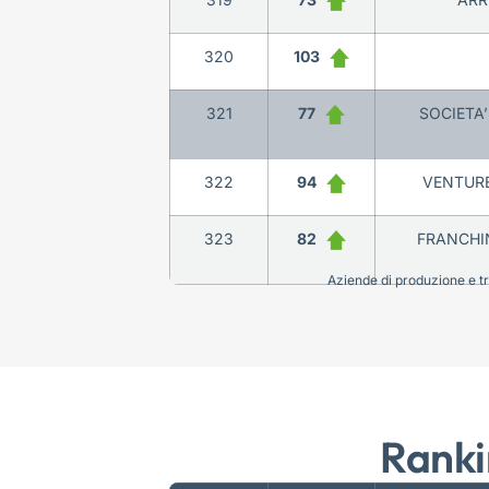
320
103
321
77
SOCIETA’
322
94
VENTUREL
323
82
FRANCHIN
Aziende di produzione e tra
Ranki