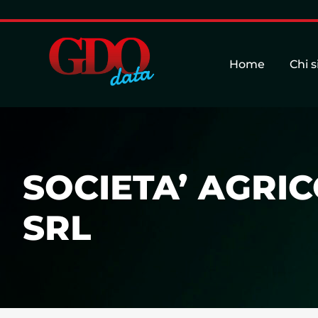
Home
Chi 
SOCIETA’ AGRI
SRL