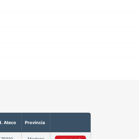
. Ateco
Provincia
475910
Modena