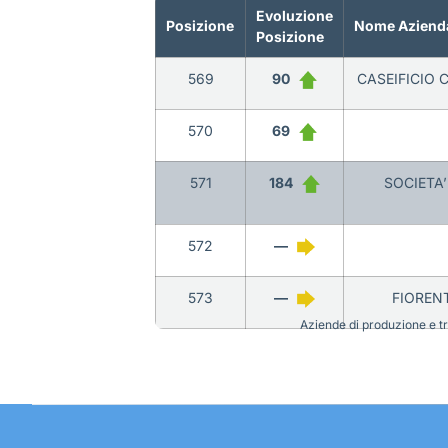
Evoluzione
Posizione
Nome Aziend
Posizione
569
90
CASEIFICIO C
570
69
571
184
SOCIETA’
572
—
573
—
FIORENT
Aziende di produzione e tra