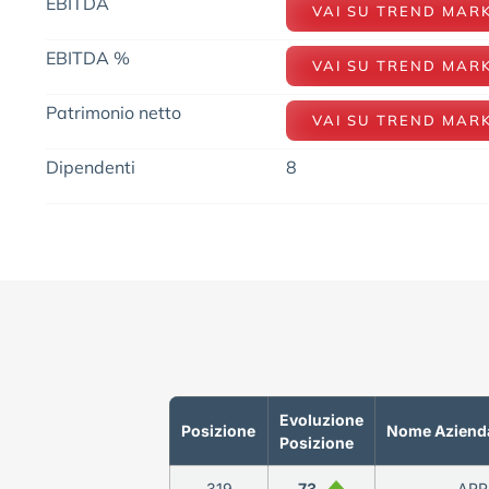
EBITDA
VAI SU TREND MAR
EBITDA %
VAI SU TREND MAR
Patrimonio netto
VAI SU TREND MAR
Dipendenti
8
Evoluzione
Posizione
Nome Aziend
Posizione
319
73
ARR