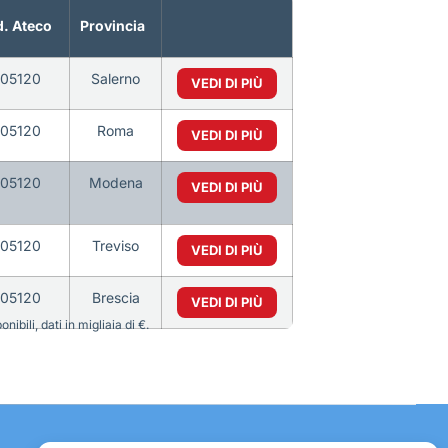
. Ateco
Provincia
105120
Salerno
VEDI DI PIÙ
105120
Roma
VEDI DI PIÙ
105120
Modena
VEDI DI PIÙ
105120
Treviso
VEDI DI PIÙ
105120
Brescia
VEDI DI PIÙ
bili, dati in migliaia di €.