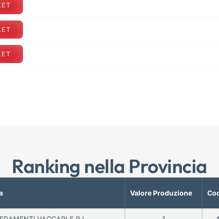
KET
KET
KET
Ranking nella Provincia
a
Valore Produzione
Cod
EDAMENTI VACCARI S.R.L.
1