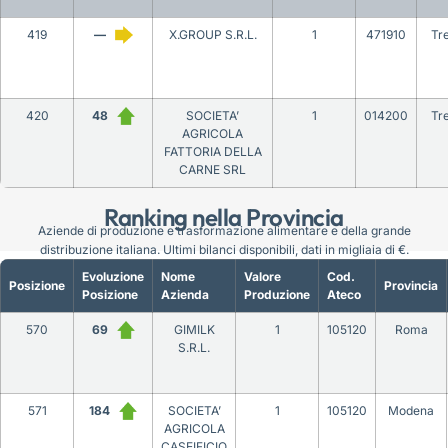
419
—
X.GROUP S.R.L.
1
471910
Tr
420
48
SOCIETA’
1
014200
Tr
AGRICOLA
FATTORIA DELLA
CARNE SRL
Ranking nella Provincia
Aziende di produzione e trasformazione alimentare e della grande
distribuzione italiana. Ultimi bilanci disponibili, dati in migliaia di €.
Evoluzione
Nome
Valore
Cod.
Posizione
Provincia
Posizione
Azienda
Produzione
Ateco
570
69
GIMILK
1
105120
Roma
S.R.L.
571
184
SOCIETA’
1
105120
Modena
AGRICOLA
CASEIFICIO