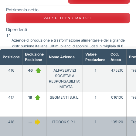
Patrimonio netto
VAI SU TREND MARKET
Dipendenti
11
Aziende di produzione e trasformazione alimentare e della grande
distribuzione italiana. Ultimi bilanci disponibili, dati in migliaia di €.
Evoluzione
Valore
Cod.
Posizione
Nome Azienda
Pro
Posizione
Produzione
Ateco
416
46
ALFASERVIZI
1
475210
Tr
SOCIETA’ A
RESPONSABILITA’
LIMITATA
417
18
SEGMENTI S.R.L.
1
016100
Tr
418
—
ITCOOK S.R.L.
1
105120
Tr