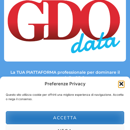
La TUA PIATTAFORMA professionale per dominare il
mercato della GDO.
Preferenze Privacy
Questo sito utilizza cookie per offrirti una migliore esperienza di navigazione. Accetta
o nega il consenso.
Link rapidi:
Contatti:
Tel: +39 051 082 8798
Mappa GDO
Trend Market
E-mail:
ACCETTA
abbonamenti@gdodata.it
Report GDO