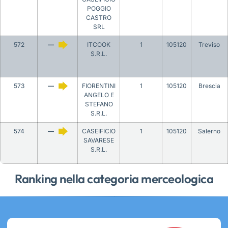
POGGIO
CASTRO
SRL
572
—
ITCOOK
1
105120
Treviso
S.R.L.
573
—
FIORENTINI
1
105120
Brescia
ANGELO E
STEFANO
S.R.L.
574
—
CASEIFICIO
1
105120
Salerno
SAVARESE
S.R.L.
Ranking nella categoria merceologica