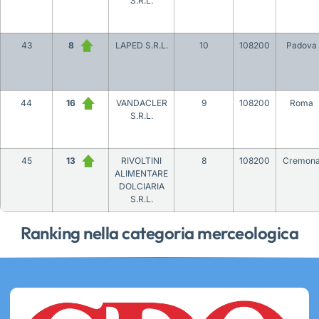
S.R.L.
43
8
LAPED S.R.L.
10
108200
Padova
44
16
VANDACLER
9
108200
Roma
S.R.L.
45
13
RIVOLTINI
8
108200
Cremon
ALIMENTARE
DOLCIARIA
S.R.L.
Ranking nella categoria merceologica