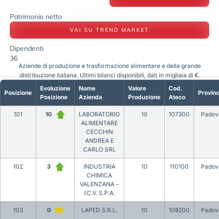
Patrimonio netto
VAI SU TREND MARKET
Dipendenti
36
Aziende di produzione e trasformazione alimentare e della grande
distribuzione italiana. Ultimi bilanci disponibili, dati in migliaia di €.
Evoluzione
Nome
Valore
Cod.
Posizione
Provinc
Posizione
Azienda
Produzione
Ateco
101
10
LABORATORIO
10
107300
Padov
ALIMENTARE
CECCHIN
ANDREA E
CARLO SRL
102
3
INDUSTRIA
10
110100
Padov
CHIMICA
VALENZANA –
I.C.V. S.P.A.
103
0
LAPED S.R.L.
10
108200
Padov