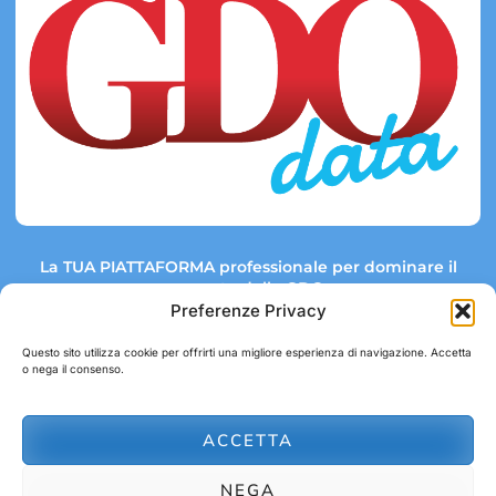
La TUA PIATTAFORMA professionale per dominare il
mercato della GDO.
Preferenze Privacy
Questo sito utilizza cookie per offrirti una migliore esperienza di navigazione. Accetta
o nega il consenso.
Link rapidi:
Contatti:
Tel: +39 051 082 8798
Mappa GDO
Trend Market
E-mail:
ACCETTA
abbonamenti@gdodata.it
Report GDO
NEGA