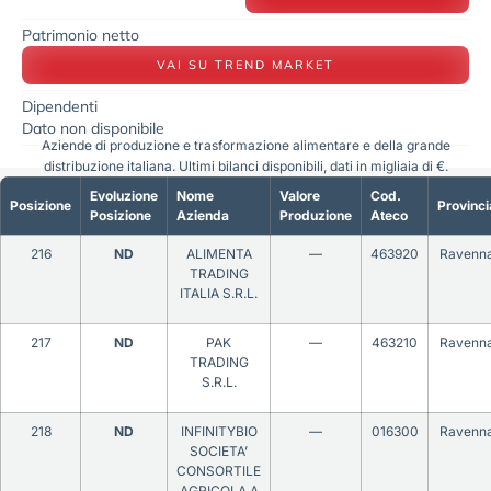
Patrimonio netto
VAI SU TREND MARKET
Dipendenti
Dato non disponibile
Aziende di produzione e trasformazione alimentare e della grande
distribuzione italiana. Ultimi bilanci disponibili, dati in migliaia di €.
Evoluzione
Nome
Valore
Cod.
Posizione
Provinci
Posizione
Azienda
Produzione
Ateco
216
ND
ALIMENTA
—
463920
Ravenn
TRADING
ITALIA S.R.L.
217
ND
PAK
—
463210
Ravenn
TRADING
S.R.L.
218
ND
INFINITYBIO
—
016300
Ravenn
SOCIETA’
CONSORTILE
AGRICOLA A