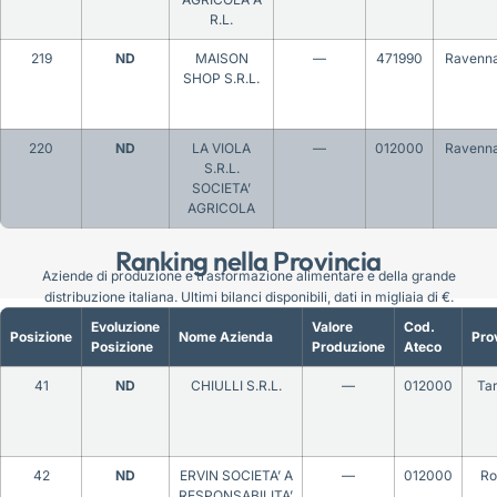
R.L.
219
ND
MAISON
—
471990
Ravenn
SHOP S.R.L.
220
ND
LA VIOLA
—
012000
Ravenn
S.R.L.
SOCIETA’
AGRICOLA
Ranking nella Provincia
Aziende di produzione e trasformazione alimentare e della grande
distribuzione italiana. Ultimi bilanci disponibili, dati in migliaia di €.
Evoluzione
Valore
Cod.
Posizione
Nome Azienda
Pro
Posizione
Produzione
Ateco
41
ND
CHIULLI S.R.L.
—
012000
Ta
42
ND
ERVIN SOCIETA’ A
—
012000
Ro
RESPONSABILITA’