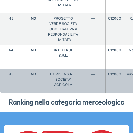
LIMITATA
43
ND
PROGETTO
—
012000
R
VERDE SOCIETA
COOPERATIVA A
RESPONSABILITA
LIMITATA
44
ND
DRIED FRUIT
—
012000
Na
S.R.L.
45
ND
LA VIOLA S.R.L.
—
012000
Ra
SOCIETA’
AGRICOLA
Ranking nella categoria merceologica