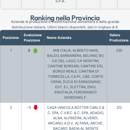
S.P.A.
Ranking nella Provincia
Aziende di produzione e trasformazione alimentare e della grande
distribuzione italiana. Ultimi bilanci disponibili, dati in migliaia di €.
Evoluzione
Valore
Posizione
Nome Azienda
Posizione
Produzione
1
3
IWB ITALIA, ALBERTO NANI,
335
BALDO, BARBANERA, BELVINO, BV,
CA’ DEL LAGO, CA’ MONTINI,
CANTINE BORSARI, CANTINE DEL
BORGO REALE, CANTINA DI
TORRICELLA, CA.PI., CBE, CORTE
VIGNA, DUCA DI SARAGNANO,
EGT, E.I., ELETTRA, ENOI,
ENOITALIA, FERDINANDO
GIORDANO, F.
2
-1
CASA VINICOLA BOTTER CARLO &
312
C. SPA, C.V.B.C. & C. SPA, ADAGIO,
ALBA, ALFREDINI, ALVERDI,
ARCANO, A.D.V., ALTANA, ARCHE’,
BACARO, BADIA AL MONTE