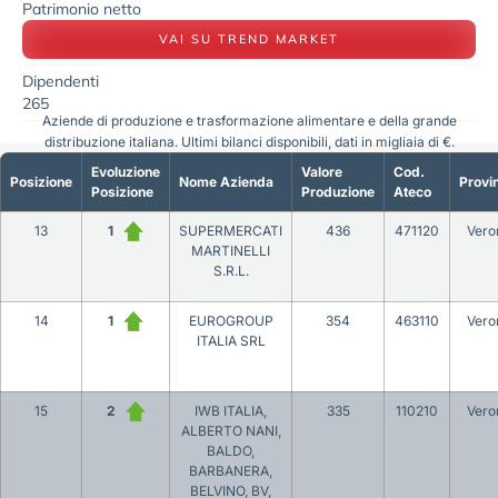
Patrimonio netto
VAI SU TREND MARKET
Dipendenti
265
Aziende di produzione e trasformazione alimentare e della grande
distribuzione italiana. Ultimi bilanci disponibili, dati in migliaia di €.
Evoluzione
Valore
Cod.
Posizione
Nome Azienda
Provi
Posizione
Produzione
Ateco
13
1
SUPERMERCATI
436
471120
Vero
MARTINELLI
S.R.L.
14
1
EUROGROUP
354
463110
Vero
ITALIA SRL
15
2
IWB ITALIA,
335
110210
Vero
ALBERTO NANI,
BALDO,
BARBANERA,
BELVINO, BV,