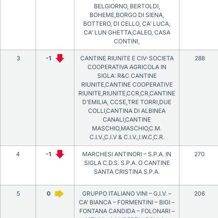
BELGIORNO, BERTOLDI,
BOHEME,BORGO DI SIENA,
BOTTERO, DI CELLO, CA’ LUCA,
CA’ LUN GHETTA,CALEO, CASA
CONTINI,
3
-1
CANTINE RIUNITE E CIV-SOCIETA
288
COOPERATIVA AGRICOLA IN
SIGLA: R&C CANTINE
RIUNITE,CANTINE COOPERATIVE
RIUNITE,RIUNITE,CCR,CR,CANTINE
D’EMILIA, CCSE,TRE TORRI,DUE
COLLI,CANTINA DI ALBINEA
CANALI,CANTINE
MASCHIO,MASCHIO,C.M.
C.I.V.,C.I.V & C.I.V.,I.W.C,C.R.
4
-1
MARCHESI ANTINORI – S.P.A. IN
270
SIGLA C.D.S. S.P.A. O CANTINE
SANTA CRISTINA S.P.A.
5
0
GRUPPO ITALIANO VINI – G.I.V. –
206
CA’ BIANCA – FORMENTINI – BIGI –
FONTANA CANDIDA – FOLONARI –