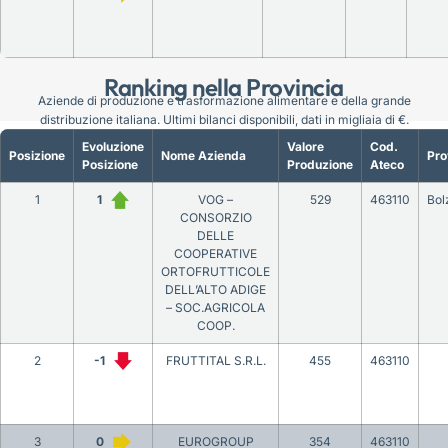
Ranking nella Provincia
Aziende di produzione e trasformazione alimentare e della grande
distribuzione italiana. Ultimi bilanci disponibili, dati in migliaia di €.
Evoluzione
Valore
Cod.
Posizione
Nome Azienda
Pro
Posizione
Produzione
Ateco
1
1
VOG –
529
463110
Bol
CONSORZIO
DELLE
COOPERATIVE
ORTOFRUTTICOLE
DELL’ALTO ADIGE
– SOC.AGRICOLA
COOP.
2
-1
FRUTTITAL S.R.L.
455
463110
3
0
EUROGROUP
354
463110