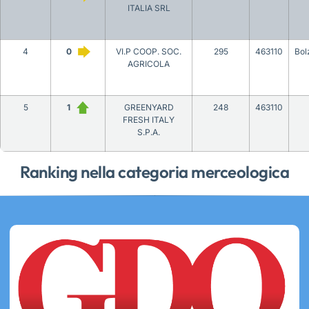
ITALIA SRL
4
0
VI.P COOP. SOC.
295
463110
Bol
AGRICOLA
5
1
GREENYARD
248
463110
FRESH ITALY
S.P.A.
Ranking nella categoria merceologica