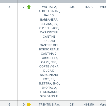
15
2
IWB ITALIA,
335
110210
Ver
ALBERTO NANI,
BALDO,
BARBANERA,
BELVINO, BV,
CA’ DEL LAGO,
CA’ MONTINI,
CANTINE
BORSARI,
CANTINE DEL
BORGO REALE,
CANTINA DI
TORRICELLA,
CA.PI., CBE,
CORTE VIGNA,
DUCA DI
SARAGNANO,
EGT, E.I.,
ELETTRA, ENOI,
ENOITALIA,
FERDINANDO
GIORDANO, F.
16
0
TRENTIN S.P.A.
281
463310
Ver