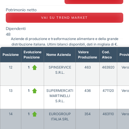
Patrimonio netto
VAI SU TREND MARKET
Dipendenti
48
Aziende di produzione e trasformazione alimentare e della grande
distribuzione italiana. Ultimi bilanci disponibili, dati in migliaia di €.
Evoluzione
Valore
Cod.
Posizione
Nome Azienda
Provi
Posizione
Produzione
Ateco
12
1
SPINSERVICE
463
463920
Ver
S.R.L.
13
1
SUPERMERCATI
436
471120
Ver
MARTINELLI
S.R.L.
14
1
EUROGROUP
354
463110
Ver
ITALIA SRL