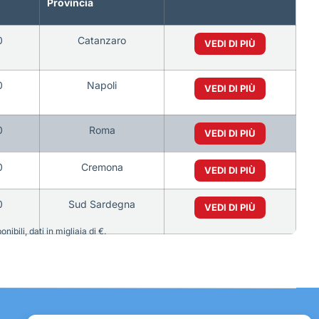
Provincia
0
Catanzaro
VEDI DI PIÙ
0
Napoli
VEDI DI PIÙ
0
Roma
VEDI DI PIÙ
0
Cremona
VEDI DI PIÙ
0
Sud Sardegna
VEDI DI PIÙ
bili, dati in migliaia di €.