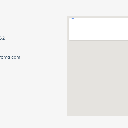
62
iroma.com