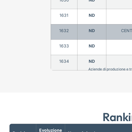
1631
ND
1632
ND
CENT
1633
ND
1634
ND
Aziende di produzione e tra
Ranki
Evoluzione