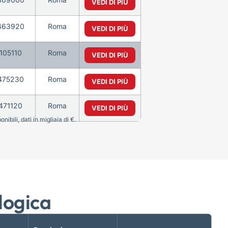
VEDI DI PIÙ
463920
Roma
VEDI DI PIÙ
105110
Roma
VEDI DI PIÙ
475230
Roma
VEDI DI PIÙ
471120
Roma
VEDI DI PIÙ
bili, dati in migliaia di €.
logica