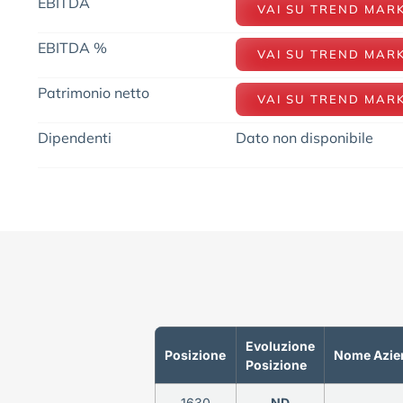
EBITDA
VAI SU TREND MAR
EBITDA %
VAI SU TREND MAR
Patrimonio netto
VAI SU TREND MAR
Dipendenti
Dato non disponibile
Evoluzione
Posizione
Nome Azie
Posizione
1630
ND