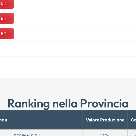
KET
KET
KET
Ranking nella Provincia
nda
Valore Produzione
Co
REGINA S.R.L.
117*