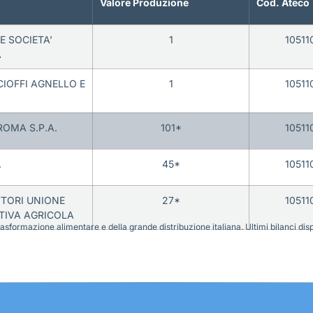
Valore Produzione
Cod. Ateco
E SOCIETA’
1
10511
A
CIOFFI AGNELLO E
1
10511
ROMA S.P.A.
101*
10511
.
45*
10511
TORI UNIONE
27*
10511
TIVA AGRICOLA
sformazione alimentare e della grande distribuzione italiana. Ultimi bilanci disponi