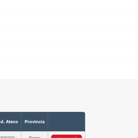
d. Ateco
Provincia
469000
Roma