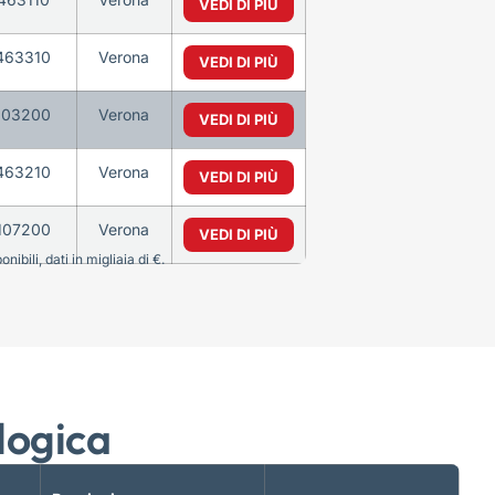
VEDI DI PIÙ
463310
Verona
VEDI DI PIÙ
103200
Verona
VEDI DI PIÙ
463210
Verona
VEDI DI PIÙ
107200
Verona
VEDI DI PIÙ
bili, dati in migliaia di €.
logica