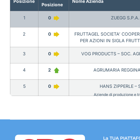
Posizione
Nome Azienda
Posizione
1
0
ZUEGG S.P.A.
2
0
FRUTTAGEL SOCIETA’ COOPER
PER AZIONI IN SIGLA FRUTT
3
0
VOG PRODUCTS – SOC. AG
4
2
AGRUMARIA REGGINA –
5
0
HANS ZIPPERLE – S
Aziende di produzione e tra
La TUA PIATTAF