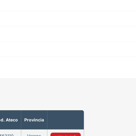
d. Ateco
Provincia
463110
Verona