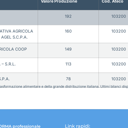
Valore Produzione
Cod. Ateco
192
103200
ATIVA AGRICOLA
160
103200
 AGEL S.C.P.A.
RICOLA COOP
149
103200
 S.R.L.
113
103200
.P.A.
78
103200
sformazione alimentare e della grande distribuzione italiana. Ultimi bilanci disponi
Link rapidi:
ORMA professionale