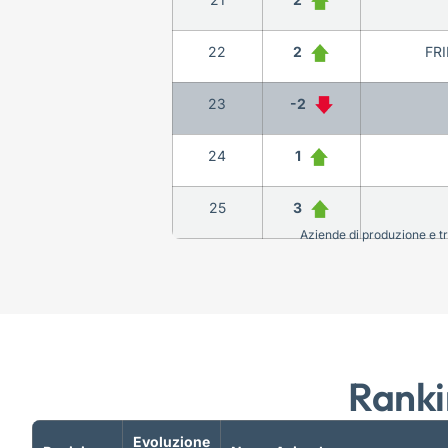
22
2
FR
23
-2
24
1
25
3
Aziende di produzione e tra
Ranki
Evoluzione