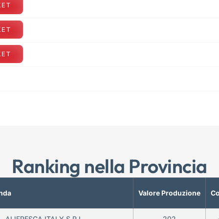
KET
KET
KET
Ranking nella Provincia
nda
Valore Produzione
Co
ALIFRESCA ITALY S.R.L.
202