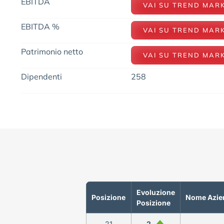
EBITDA
VAI SU TREND MAR
EBITDA %
VAI SU TREND MAR
Patrimonio netto
VAI SU TREND MAR
Dipendenti
258
Evoluzione
Posizione
Nome Azie
Posizione
21
2