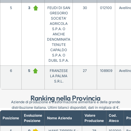
5
3
FEUDI DI SAN
30
012100
Avellin
GREGORIO
SOCIETA’
AGRICOLA
S.P.A. O
ANCHE
DENOMINATA
TENUTE
CAPALDO
S.P.A. O
DUBL S.P.A.
6
5
FRANZESE
27
108909
Avellin
LA PALMA
S.R.L.
Ranking nella Provincia
Aziende di produzione e trasformazione alimentare e della grande
distribuzione italiana. Ultimi bilanci disponibili, dati in migliaia di €.
Evoluzione
Valore
Cod.
Posizione
Nome Azienda
Pr
Posizione
Produzione
Ateco
5
0
HANS ZIPPERLE –
78
103200
Bo