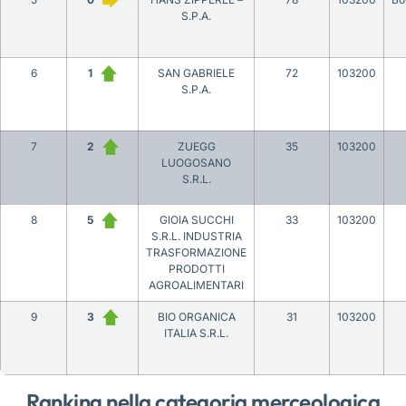
S.P.A.
6
1
SAN GABRIELE
72
103200
S.P.A.
7
2
ZUEGG
35
103200
LUOGOSANO
S.R.L.
8
5
GIOIA SUCCHI
33
103200
S.R.L. INDUSTRIA
TRASFORMAZIONE
PRODOTTI
AGROALIMENTARI
9
3
BIO ORGANICA
31
103200
ITALIA S.R.L.
Ranking nella categoria merceologica