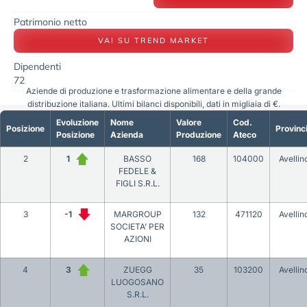
Patrimonio netto
VAI SU TREND MARKET
Dipendenti
72
Aziende di produzione e trasformazione alimentare e della grande
distribuzione italiana. Ultimi bilanci disponibili, dati in migliaia di €.
Evoluzione
Nome
Valore
Cod.
Posizione
Provinc
Posizione
Azienda
Produzione
Ateco
2
1
BASSO
168
104000
Avellin
FEDELE &
FIGLI S.R.L.
3
-1
MARGROUP
132
471120
Avellin
SOCIETA’ PER
AZIONI
4
3
ZUEGG
35
103200
Avellin
LUOGOSANO
S.R.L.