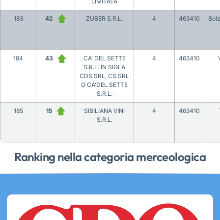
LIMITATA
183
42
ZUBER S.R.L.
4
463410
Bol
184
43
CA’ DEL SETTE
4
463410
S.R.L. IN SIGLA
CDS SRL, CS SRL
O CA’DEL SETTE
S.R.L.
185
15
SIBILIANA VINI
4
463410
S.R.L.
Ranking nella categoria merceologica