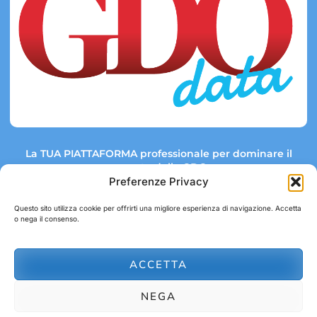
La TUA PIATTAFORMA professionale per dominare il
mercato della GDO.
Preferenze Privacy
Questo sito utilizza cookie per offrirti una migliore esperienza di navigazione. Accetta
o nega il consenso.
Link rapidi:
Contatti:
Tel: +39 051 082 8798
Mappa GDO
Trend Market
E-mail:
ACCETTA
abbonamenti@gdodata.it
Report GDO
NEGA