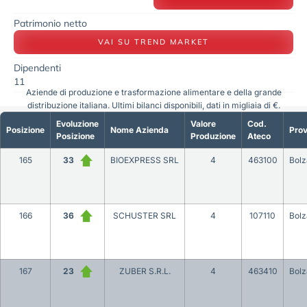
Patrimonio netto
VAI SU TREND MARKET
Dipendenti
11
Aziende di produzione e trasformazione alimentare e della grande
distribuzione italiana. Ultimi bilanci disponibili, dati in migliaia di €.
Evoluzione
Valore
Cod.
Posizione
Nome Azienda
Prov
Posizione
Produzione
Ateco
165
33
BIOEXPRESS SRL
4
463100
Bol
166
36
SCHUSTER SRL
4
107110
Bol
167
23
ZUBER S.R.L.
4
463410
Bol