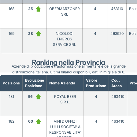
168
25
OBERMARZONER
4
463110
Bol
SRL
169
28
NICOLODI
4
463920
Bol
ENGROS
SERVICE SRL
Ranking nella Provincia
Aziende di produzione e trasformazione alimentare e della grande
distribuzione italiana. Ultimi bilanci disponibili, dati in migliaia di €.
Evoluzione
Valore
Cod.
Posizione
Nome Azienda
Prov
Posizione
Produzione
Ateco
181
56
ROYAL BEER
4
463410
S.R.L.
182
60
VINI D’OFFIZI
4
463410
LULLI SOCIETA’ A
RESPONSABILITA’