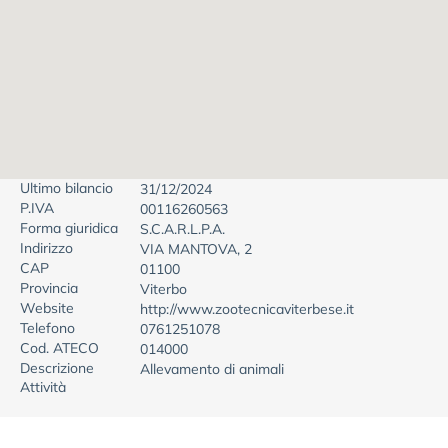
Ultimo bilancio
31/12/2024
P.IVA
00116260563
Forma giuridica
S.C.A.R.L.P.A.
Indirizzo
VIA MANTOVA, 2
CAP
01100
Provincia
Viterbo
Website
http://www.zootecnicaviterbese.it
Telefono
0761251078
Cod. ATECO
014000
Descrizione
Allevamento di animali
Attività