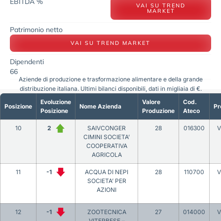
EBITDA %
VAI SU TREND
MARKET
Patrimonio netto
VAI SU TREND MARKET
Dipendenti
66
Aziende di produzione e trasformazione alimentare e della grande
distribuzione italiana. Ultimi bilanci disponibili, dati in migliaia di €.
Evoluzione
Valore
Cod.
Posizione
Nome Azienda
Pr
Posizione
Produzione
Ateco
10
2
SAIVCONGER
28
016300
V
CIMINI SOCIETA’
COOPERATIVA
AGRICOLA
11
-1
ACQUA DI NEPI
28
110700
V
SOCIETA’ PER
AZIONI
12
-1
ZOOTECNICA
27
014000
V
VITERBESE –