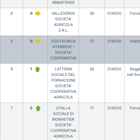
ABBIATENSE
4
0
VALLEVERDE
39
014000
Trevi
SOCIETA’
AGRICOLA
S.R.L.
5
0
ZOOTECNICA
27
014000
Viter
VITERBESE –
SOCIETA’
COOPERATIVA
6
1
LATTERIA
26
014000
Reggi
SOCIALE DEL
nell'Em
FORNACIONE
SOCIETA’
COOPERATIVA
AGRICOLA
7
2
STALLA
17
014000
Trevi
SOCIALE DI
MONASTIER
SOCIETA’
COOPERATIVA
AGRICOLA