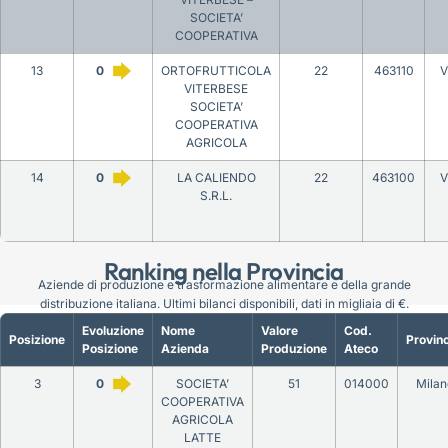
SOCIETA’
COOPERATIVA
13
0
ORTOFRUTTICOLA
22
463110
V
VITERBESE
SOCIETA’
COOPERATIVA
AGRICOLA
14
0
LA CALIENDO
22
463100
V
S.R.L.
Ranking nella Provincia
Aziende di produzione e trasformazione alimentare e della grande
distribuzione italiana. Ultimi bilanci disponibili, dati in migliaia di €.
Evoluzione
Nome
Valore
Cod.
Posizione
Provinc
Posizione
Azienda
Produzione
Ateco
3
0
SOCIETA’
51
014000
Milan
COOPERATIVA
AGRICOLA
LATTE