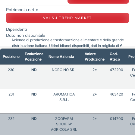
Patrimonio netto
VAI SU TREND MARKET
Dipendenti
Dato non disponibile
Aziende di produzione e trasformazione alimentare e della grande
distribuzione italiana. Ultimi bilanci disponibili, dati in migliaia di €.
Evoluzione
Valore
Cod.
Posizione
Nome Azienda
Pro
Posizione
Produzione
Ateco
230
ND
NORCINO SRL
2*
472200
Fo
Ce
231
ND
AROMATICA
2*
463420
Fo
S.R.L.
Ce
232
ND
ZOOFARM
2*
014700
Fo
SOCIETA’
Ce
AGRICOLA SRL