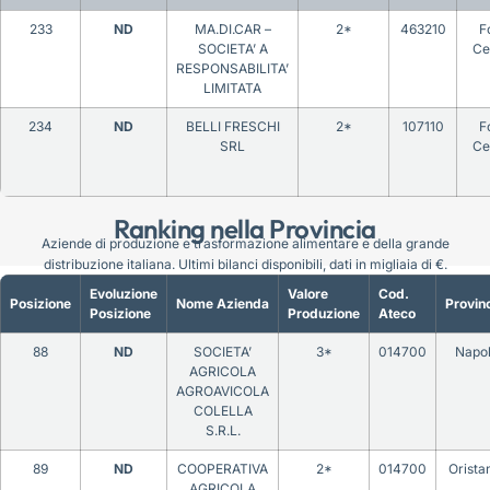
233
ND
MA.DI.CAR –
2*
463210
Fo
SOCIETA’ A
Ce
RESPONSABILITA’
LIMITATA
234
ND
BELLI FRESCHI
2*
107110
Fo
SRL
Ce
Ranking nella Provincia
Aziende di produzione e trasformazione alimentare e della grande
distribuzione italiana. Ultimi bilanci disponibili, dati in migliaia di €.
Evoluzione
Valore
Cod.
Posizione
Nome Azienda
Provin
Posizione
Produzione
Ateco
88
ND
SOCIETA’
3*
014700
Napol
AGRICOLA
AGROAVICOLA
COLELLA
S.R.L.
89
ND
COOPERATIVA
2*
014700
Orista
AGRICOLA