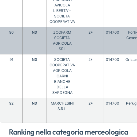
AVICOLA
LIBERTA’ –
SOCIETA’
COOPERATIVA
90
ND
ZOOFARM
2*
014700
Forlì
SOCIETA’
Cese
AGRICOLA
SRL
91
ND
SOCIETA’
2*
014700
Orista
COOPERATIVA
AGRICOLA
CARNI
BIANCHE
DELLA
SARDEGNA
92
ND
MARCHESINI
2*
014700
Perug
S.R.L.
Ranking nella categoria merceologica