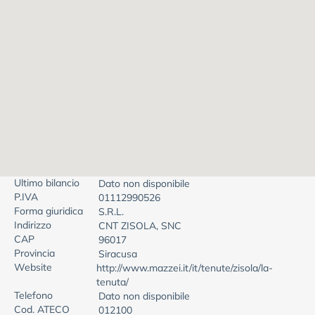
Ultimo bilancio
Dato non disponibile
P.IVA
01112990526
Forma giuridica
S.R.L.
Indirizzo
CNT ZISOLA, SNC
CAP
96017
Provincia
Siracusa
Website
http://www.mazzei.it/it/tenute/zisola/la-
tenuta/
Telefono
Dato non disponibile
Cod. ATECO
012100