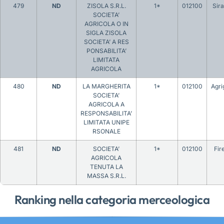
479
ND
ZISOLA S.R.L.
1*
012100
Sir
SOCIETA’
AGRICOLA O IN
SIGLA ZISOLA
SOCIETA’ A RES
PONSABILITA’
LIMITATA
AGRICOLA
480
ND
LA MARGHERITA
1*
012100
Agri
SOCIETA’
AGRICOLA A
RESPONSABILITA’
LIMITATA UNIPE
RSONALE
481
ND
SOCIETA’
1*
012100
Fir
AGRICOLA
TENUTA LA
MASSA S.R.L.
Ranking nella categoria merceologica