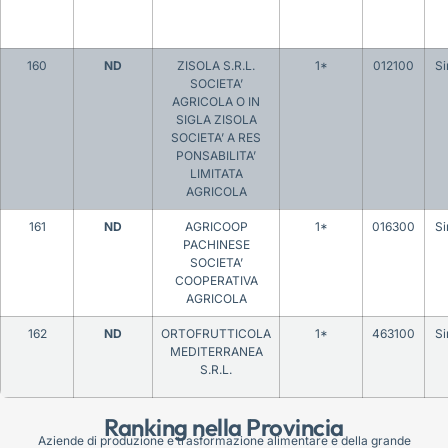
160
ND
ZISOLA S.R.L.
1*
012100
Si
SOCIETA’
AGRICOLA O IN
SIGLA ZISOLA
SOCIETA’ A RES
PONSABILITA’
LIMITATA
AGRICOLA
161
ND
AGRICOOP
1*
016300
Si
PACHINESE
SOCIETA’
COOPERATIVA
AGRICOLA
162
ND
ORTOFRUTTICOLA
1*
463100
Si
MEDITERRANEA
S.R.L.
Ranking nella Provincia
Aziende di produzione e trasformazione alimentare e della grande