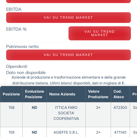
EBITDA
VAI SU TREND MARKET
EBITDA %
VAI SU TREND
MARKET
Patrimonio netto
VAI SU TREND MARKET
Dipendenti
Dato non disponibile
Aziende di produzione e trasformazione alimentare e della grande
distribuzione italiana. Ultimi bilanci disponibili, dati in migliaia di €.
Evoluzione
Valore
Cod.
Posizione
Nome Azienda
Pr
Posizione
Produzione
Ateco
158
ND
ITTICA FARO
2*
472300
Si
SOCIETA’
COOPERATIVA
159
ND
AGIEFFE S.R.L.
2*
471140
Si