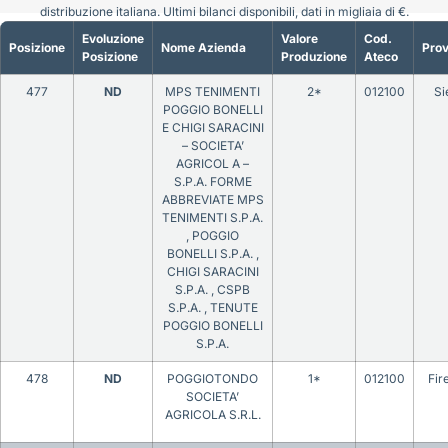
distribuzione italiana. Ultimi bilanci disponibili, dati in migliaia di €.
Evoluzione
Valore
Cod.
Posizione
Nome Azienda
Prov
Posizione
Produzione
Ateco
477
ND
MPS TENIMENTI
2*
012100
Si
POGGIO BONELLI
E CHIGI SARACINI
– SOCIETA’
AGRICOL A –
S.P.A. FORME
ABBREVIATE MPS
TENIMENTI S.P.A.
, POGGIO
BONELLI S.P.A. ,
CHIGI SARACINI
S.P.A. , CSPB
S.P.A. , TENUTE
POGGIO BONELLI
S.P.A.
478
ND
POGGIOTONDO
1*
012100
Fir
SOCIETA’
AGRICOLA S.R.L.